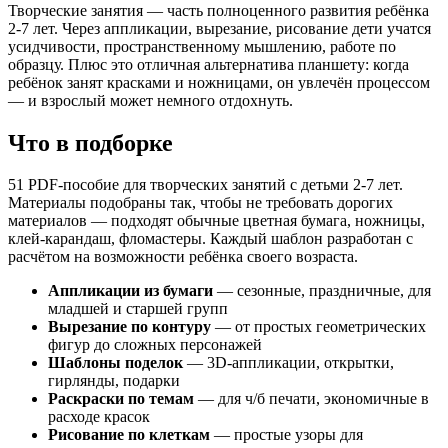
3D аппликации
Творческие занятия — часть полноценного развития ребёнка
POP-UP открытки
2-7 лет. Через аппликации, вырезание, рисование дети учатся
Аппликации день космонавтики
усидчивости, пространственному мышлению, работе по
Аппликации Замки
образцу. Плюс это отличная альтернатива планшету: когда
Аппликации из геометрических фигур
ребёнок занят красками и ножницами, он увлечён процессом
Аппликации Пушкин
— и взрослый может немного отдохнуть.
Аппликации Сюжет
Умные аппликации
Что в подборке
Бабочки
Бантики из фоамирана
51 PDF-пособие для творческих занятий с детьми 2-7 лет.
Валентинки
Материалы подобраны так, чтобы не требовать дорогих
Валентинки 2
материалов — подходят обычные цветная бумага, ножницы,
Гномы из фетра
клей-карандаш, фломастеры. Каждый шаблон разработан с
Забавные аппликации для малышей
расчётом на возможности ребёнка своего возраста.
Новый год / Сенсорные аппликации / новогодние шабл
Новый год / Зимние вырезалки / новогоднее творчест
Аппликации из бумаги
— сезонные, праздничные, для
Новый год / Зимние забавы / новогодние шаблоны / н
младшей и старшей групп
Новый год / Зимние игрушки из фетра / новогоднее т
Вырезание по контуру
— от простых геометрических
Новый год / Зимние истории / новогодние шаблоны /
фигур до сложных персонажей
Камешки
Шаблоны поделок
— 3D-аппликации, открытки,
Летние шаблоны для творчества
гирлянды, подарки
Математические аппликации
Раскраски по темам
— для ч/б печати, экономичные в
Мои первые аппликации
расходе красок
Наведи порядок. Аппикации
Рисование по клеткам
— простые узоры для
Новый год / Новогоднее чудо / новогодние аппликаци