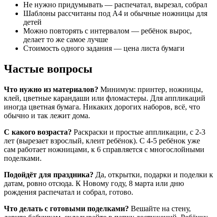
Не нужно придумывать — распечатал, вырезал, собрал
Новый год / Накорми дракона / шаблоны игр на липуч
Шаблоны рассчитаны под А4 и обычные ножницы для
детей
Можно повторять с интервалом — ребёнок вырос,
делает то же самое лучше
Стоимость одного задания — цена листа бумаги
Частые вопросы
Что нужно из материалов?
Минимум: принтер, ножницы,
клей, цветные карандаши или фломастеры. Для аппликаций
иногда цветная бумага. Никаких дорогих наборов, всё, что
обычно и так лежит дома.
С какого возраста?
Раскраски и простые аппликации, с 2-3
лет (вырезает взрослый, клеит ребёнок). С 4-5 ребёнок уже
сам работает ножницами, к 6 справляется с многослойными
поделками.
Подойдёт для праздника?
Да, открытки, подарки и поделки к
датам, ровно отсюда. К Новому году, 8 марта или дню
рождения распечатал и собрал, готово.
Что делать с готовыми поделками?
Вешайте на стену,