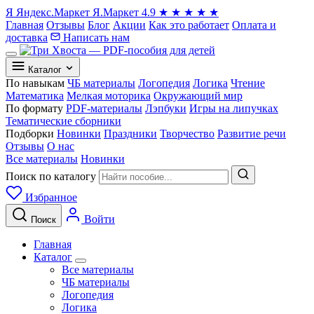
Я
Яндекс.Маркет
Я.Маркет
4.9
★
★
★
★
★
Главная
Отзывы
Блог
Акции
Как это работает
Оплата и
доставка
Написать нам
Каталог
По навыкам
ЧБ материалы
Логопедия
Логика
Чтение
Математика
Мелкая моторика
Окружающий мир
По формату
PDF-материалы
Лэпбуки
Игры на липучках
Тематические сборники
Подборки
Новинки
Праздники
Творчество
Развитие речи
Отзывы
О нас
Все материалы
Новинки
Поиск по каталогу
Избранное
Войти
Поиск
Главная
Каталог
Все материалы
ЧБ материалы
Логопедия
Логика