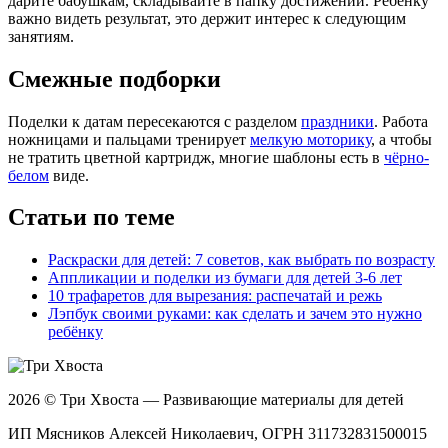
дарите бабушкам, складывайте в папку достижений. Ребёнку
важно видеть результат, это держит интерес к следующим
занятиям.
Смежные подборки
Поделки к датам пересекаются с разделом
праздники
. Работа
ножницами и пальцами тренирует
мелкую моторику
, а чтобы
не тратить цветной картридж, многие шаблоны есть в
чёрно-
белом
виде.
Статьи по теме
Раскраски для детей: 7 советов, как выбрать по возрасту
Аппликации и поделки из бумаги для детей 3-6 лет
10 трафаретов для вырезания: распечатай и режь
Лэпбук своими руками: как сделать и зачем это нужно
ребёнку
2026 © Три Хвоста — Развивающие материалы для детей
ИП Мясников Алексей Николаевич, ОГРН 311732831500015