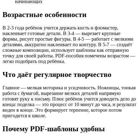
начинающих
Новый год / Новогодние аппликации / новогоднее тво
Новый год / Новогодние пластилиновые заплатки / но
Возрастные особенности
Объемные осенние аппликации
Объемные поделки к пасхе
Оригами
В 2-3 года ребёнок учится держать кисть и фломастер,
Осенние аппликации
наклеивает готовые детали. В 3-4 — вырезает крупные
Осенние вырезалки
формы, рисует простые фигуры. В 4-5 — работает с мелкими
Пластилиновые заплатки
деталями, аккуратно наклеивает по контуру. В 5-7 — создаёт
Пластилиновый мир
сложные композиции, использует шаблоны как отправную
Пластилинография
точку для своей работы. PDF-пособия помечены возрастом —
Новый год / подарочные пряники / новогоднее творче
легко подобрать под ребёнка.
Поделки Весна
Рисуем шаг за шагом
Что даёт регулярное творчество
Новый год / зимние аппликации / новогоднее творчес
Сказочный театр
Новый год / творческая зима / новогоднее творчеств
Главное — мелкая моторика и усидчивость. Ножницы, тонкая
Творческая осень
работа с бумагой, вырезание мелких деталей напрямую
Творческие ручки
готовят руку к письму. Плюс ребёнок учится доводить дело до
Новый год / украшаем елку / новогоднее творчество
конца: поделка — это процесс от 10 минут до часа, и результат
Фрутокрышки
виден в конце. Это формирует терпение, которое потом
Чудо узор
пригодится в школе.
Шаблоны для аппликаций из листьев
Осенние аппликации из листьев
Почему PDF-шаблоны удобны
Осенние аппликации
Аппликации осень в лесу