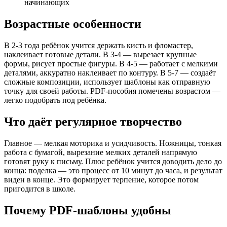
начинающих
Новый год / Новогодние аппликации / новогоднее тво
Новый год / Новогодние пластилиновые заплатки / но
Возрастные особенности
Объемные осенние аппликации
Объемные поделки к пасхе
Оригами
В 2-3 года ребёнок учится держать кисть и фломастер,
Осенние аппликации
наклеивает готовые детали. В 3-4 — вырезает крупные
Осенние вырезалки
формы, рисует простые фигуры. В 4-5 — работает с мелкими
Пластилиновые заплатки
деталями, аккуратно наклеивает по контуру. В 5-7 — создаёт
Пластилиновый мир
сложные композиции, использует шаблоны как отправную
Пластилинография
точку для своей работы. PDF-пособия помечены возрастом —
Новый год / подарочные пряники / новогоднее творче
легко подобрать под ребёнка.
Поделки Весна
Рисуем шаг за шагом
Что даёт регулярное творчество
Новый год / зимние аппликации / новогоднее творчес
Сказочный театр
Новый год / творческая зима / новогоднее творчеств
Главное — мелкая моторика и усидчивость. Ножницы, тонкая
Творческая осень
работа с бумагой, вырезание мелких деталей напрямую
Творческие ручки
готовят руку к письму. Плюс ребёнок учится доводить дело до
Новый год / украшаем елку / новогоднее творчество
конца: поделка — это процесс от 10 минут до часа, и результат
Фрутокрышки
виден в конце. Это формирует терпение, которое потом
Чудо узор
пригодится в школе.
Шаблоны для аппликаций из листьев
Осенние аппликации из листьев
Почему PDF-шаблоны удобны
Осенние аппликации
Аппликации осень в лесу