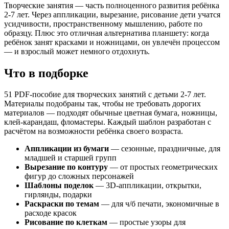
3D аппликации
Творческие занятия — часть полноценного развития ребёнка
POP-UP открытки
2-7 лет. Через аппликации, вырезание, рисование дети учатся
Аппликации день космонавтики
усидчивости, пространственному мышлению, работе по
Аппликации Замки
образцу. Плюс это отличная альтернатива планшету: когда
Аппликации из геометрических фигур
ребёнок занят красками и ножницами, он увлечён процессом
Аппликации Пушкин
— и взрослый может немного отдохнуть.
Аппликации Сюжет
Умные аппликации
Что в подборке
Бабочки
Бантики из фоамирана
51 PDF-пособие для творческих занятий с детьми 2-7 лет.
Валентинки
Материалы подобраны так, чтобы не требовать дорогих
Валентинки 2
материалов — подходят обычные цветная бумага, ножницы,
Гномы из фетра
клей-карандаш, фломастеры. Каждый шаблон разработан с
Забавные аппликации для малышей
расчётом на возможности ребёнка своего возраста.
Новый год / Сенсорные аппликации / новогодние шабл
Новый год / Зимние вырезалки / новогоднее творчест
Аппликации из бумаги
— сезонные, праздничные, для
Новый год / Зимние забавы / новогодние шаблоны / н
младшей и старшей групп
Новый год / Зимние игрушки из фетра / новогоднее т
Вырезание по контуру
— от простых геометрических
Новый год / Зимние истории / новогодние шаблоны /
фигур до сложных персонажей
Камешки
Шаблоны поделок
— 3D-аппликации, открытки,
Летние шаблоны для творчества
гирлянды, подарки
Математические аппликации
Раскраски по темам
— для ч/б печати, экономичные в
Мои первые аппликации
расходе красок
Наведи порядок. Аппикации
Рисование по клеткам
— простые узоры для
Новый год / Новогоднее чудо / новогодние аппликаци