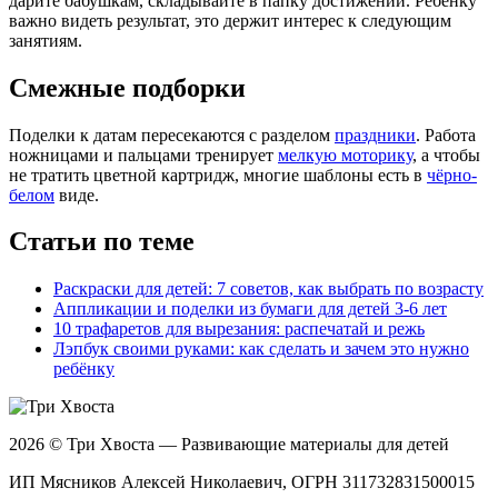
дарите бабушкам, складывайте в папку достижений. Ребёнку
важно видеть результат, это держит интерес к следующим
занятиям.
Смежные подборки
Поделки к датам пересекаются с разделом
праздники
. Работа
ножницами и пальцами тренирует
мелкую моторику
, а чтобы
не тратить цветной картридж, многие шаблоны есть в
чёрно-
белом
виде.
Статьи по теме
Раскраски для детей: 7 советов, как выбрать по возрасту
Аппликации и поделки из бумаги для детей 3-6 лет
10 трафаретов для вырезания: распечатай и режь
Лэпбук своими руками: как сделать и зачем это нужно
ребёнку
2026 © Три Хвоста — Развивающие материалы для детей
ИП Мясников Алексей Николаевич, ОГРН 311732831500015