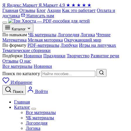
Я
Яндекс.Маркет
Я.Маркет
4.9
★
★
★
★
★
Главная
Отзывы
Блог
Акции
Как это работает
Оплата и
доставка
Написать нам
Каталог
По навыкам
ЧБ материалы
Логопедия
Логика
Чтение
Математика
Мелкая моторика
Окружающий мир
По формату
PDF-материалы
Лэпбуки
Игры на липучках
Тематические сборники
Подборки
Новинки
Праздники
Творчество
Развитие речи
Отзывы
О нас
Все материалы
Новинки
Поиск по каталогу
Избранное
Войти
Поиск
Главная
Каталог
Все материалы
ЧБ материалы
Логопедия
Логика