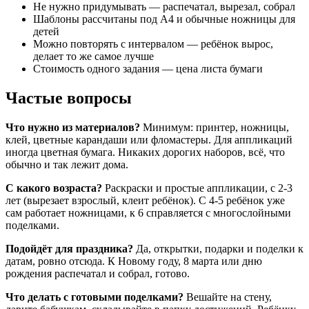
Не нужно придумывать — распечатал, вырезал, собрал
Новый год / Накорми дракона / шаблоны игр на липуч
Шаблоны рассчитаны под А4 и обычные ножницы для
детей
Можно повторять с интервалом — ребёнок вырос,
делает то же самое лучше
Стоимость одного задания — цена листа бумаги
Частые вопросы
Что нужно из материалов?
Минимум: принтер, ножницы,
клей, цветные карандаши или фломастеры. Для аппликаций
иногда цветная бумага. Никаких дорогих наборов, всё, что
обычно и так лежит дома.
С какого возраста?
Раскраски и простые аппликации, с 2-3
лет (вырезает взрослый, клеит ребёнок). С 4-5 ребёнок уже
сам работает ножницами, к 6 справляется с многослойными
поделками.
Подойдёт для праздника?
Да, открытки, подарки и поделки к
датам, ровно отсюда. К Новому году, 8 марта или дню
рождения распечатал и собрал, готово.
Что делать с готовыми поделками?
Вешайте на стену,