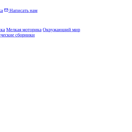
ка
Написать нам
ика
Мелкая моторика
Окружающий мир
ические сборники