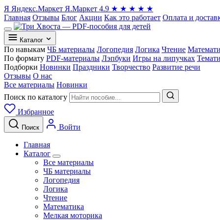
Я
Яндекс.Маркет
Я.Маркет
4.9
★
★
★
★
★
Главная
Отзывы
Блог
Акции
Как это работает
Оплата и достав
Каталог
По навыкам
ЧБ материалы
Логопедия
Логика
Чтение
Математ
По формату
PDF-материалы
Лэпбуки
Игры на липучках
Темат
Подборки
Новинки
Праздники
Творчество
Развитие речи
Отзывы
О нас
Все материалы
Новинки
Поиск по каталогу
Избранное
Войти
Поиск
Главная
Каталог
Все материалы
ЧБ материалы
Логопедия
Логика
Чтение
Математика
Мелкая моторика