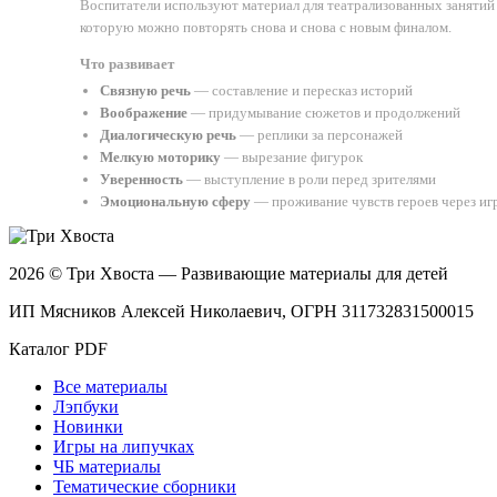
Воспитатели используют материал для театрализованных занятий 
которую можно повторять снова и снова с новым финалом.
Что развивает
Связную речь
— составление и пересказ историй
Воображение
— придумывание сюжетов и продолжений
Диалогическую речь
— реплики за персонажей
Мелкую моторику
— вырезание фигурок
Уверенность
— выступление в роли перед зрителями
Эмоциональную сферу
— проживание чувств героев через иг
2026 © Три Хвоста — Развивающие материалы для детей
ИП Мясников Алексей Николаевич, ОГРН 311732831500015
Каталог PDF
Все материалы
Лэпбуки
Новинки
Игры на липучках
ЧБ материалы
Тематические сборники