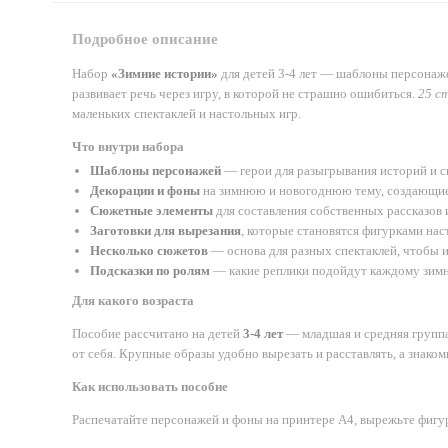
Подробное описание
Набор
«Зимние истории»
для детей 3-4 лет — шаблоны персонаж
развивает речь через игру, в которой не страшно ошибиться.
25 с
маленьких спектаклей и настольных игр.
Что внутри набора
Шаблоны персонажей
— герои для разыгрывания историй и с
Декорации и фоны
на зимнюю и новогоднюю тему, создающие 
Сюжетные элементы
для составления собственных рассказов
Заготовки для вырезания
, которые становятся фигурками нас
Несколько сюжетов
— основа для разных спектаклей, чтобы и
Подсказки по ролям
— какие реплики подойдут каждому зимне
Для какого возраста
Пособие рассчитано на детей
3-4 лет
— младшая и средняя группа
от себя. Крупные образы удобно вырезать и расставлять, а знако
Как использовать пособие
Распечатайте персонажей и фоны на принтере А4, вырежьте фигурк