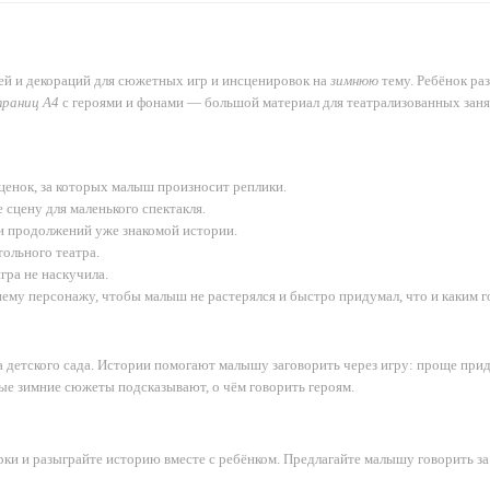
ей и декораций для сюжетных игр и инсценировок на
зимнюю
тему. Ребёнок ра
траниц А4
с героями и фонами — большой материал для театрализованных занят
ценок, за которых малыш произносит реплики.
сцену для маленького спектакля.
 и продолжений уже знакомой истории.
тольного театра.
гра не наскучила.
му персонажу, чтобы малыш не растерялся и быстро придумал, что и каким гол
 детского сада. Истории помогают малышу заговорить через игру: проще прид
мые зимние сюжеты подсказывают, о чём говорить героям.
и и разыграйте историю вместе с ребёнком. Предлагайте малышу говорить за г