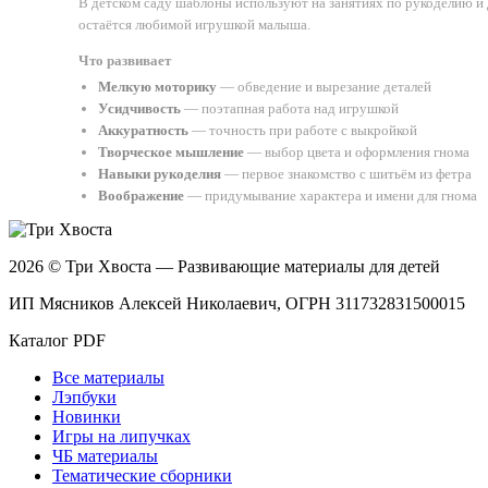
В детском саду шаблоны используют на занятиях по рукоделию и 
остаётся любимой игрушкой малыша.
Что развивает
Мелкую моторику
— обведение и вырезание деталей
Усидчивость
— поэтапная работа над игрушкой
Аккуратность
— точность при работе с выкройкой
Творческое мышление
— выбор цвета и оформления гнома
Навыки рукоделия
— первое знакомство с шитьём из фетра
Воображение
— придумывание характера и имени для гнома
2026 © Три Хвоста — Развивающие материалы для детей
ИП Мясников Алексей Николаевич, ОГРН 311732831500015
Каталог PDF
Все материалы
Лэпбуки
Новинки
Игры на липучках
ЧБ материалы
Тематические сборники