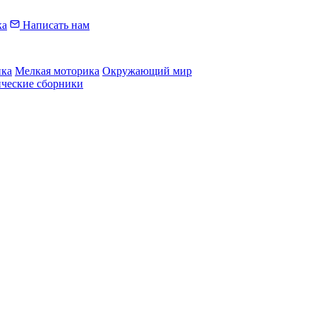
ка
Написать нам
ика
Мелкая моторика
Окружающий мир
ические сборники