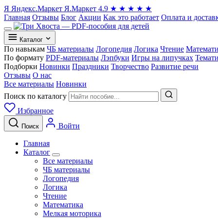
Я
Яндекс.Маркет
Я.Маркет
4.9
★
★
★
★
★
Главная
Отзывы
Блог
Акции
Как это работает
Оплата и достав
Каталог
По навыкам
ЧБ материалы
Логопедия
Логика
Чтение
Математ
По формату
PDF-материалы
Лэпбуки
Игры на липучках
Темат
Подборки
Новинки
Праздники
Творчество
Развитие речи
Отзывы
О нас
Все материалы
Новинки
Поиск по каталогу
Избранное
Войти
Поиск
Главная
Каталог
Все материалы
ЧБ материалы
Логопедия
Логика
Чтение
Математика
Мелкая моторика