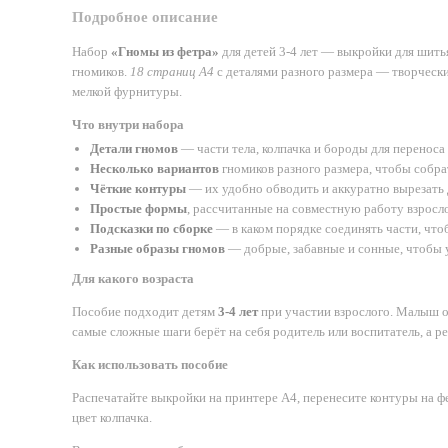
Подробное описание
Набор
«Гномы из фетра»
для детей 3-4 лет — выкройки для шить
гномиков.
18 страниц А4
с деталями разного размера — творчески
мелкой фурнитуры.
Что внутри набора
Детали гномов
— части тела, колпачка и бороды для переноса 
Несколько вариантов
гномиков разного размера, чтобы собр
Чёткие контуры
— их удобно обводить и аккуратно вырезать 
Простые формы
, рассчитанные на совместную работу взросло
Подсказки по сборке
— в каком порядке соединять части, что
Разные образы гномов
— добрые, забавные и сонные, чтобы 
Для какого возраста
Пособие подходит детям
3-4 лет
при участии взрослого. Малыш об
самые сложные шаги берёт на себя родитель или воспитатель, а р
Как использовать пособие
Распечатайте выкройки на принтере А4, перенесите контуры на фе
цвет колпачка.