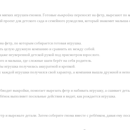
я мягких игрушек-гномов. Готовые
выкройки
переносят на фетр, вырезают по 
й проект для детского сада и семейного рукоделия, который знакомит малыша
на фетр, по которым собирается готовая игрушка.
ать целую дружную компанию и сравнить их между собой.
даже неуверенной детской рукой под присмотром взрослого.
го и малыша, где сложные шаги берёт на себя родитель.
бы игрушка получилась аккуратной и крепкой.
у каждой игрушки получился свой характер, а компания вышла дружной и неп
водит выкройки, помогает вырезать фетр и набивать игрушку, а сшивает дета
ебёнок выполняет посильные действия и видит, как рождается игрушка.
тр и вырежьте детали. Затем соберите гнома вместе с ребёнком, давая ему по