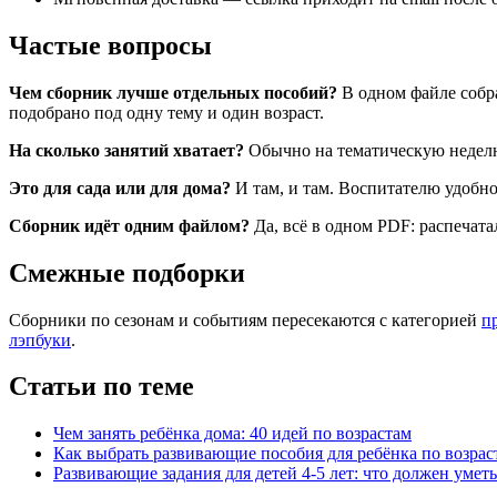
Частые вопросы
Чем сборник лучше отдельных пособий?
В одном файле собра
подобрано под одну тему и один возраст.
На сколько занятий хватает?
Обычно на тематическую неделю в
Это для сада или для дома?
И там, и там. Воспитателю удобно
Сборник идёт одним файлом?
Да, всё в одном PDF: распечата
Смежные подборки
Сборники по сезонам и событиям пересекаются с категорией
п
лэпбуки
.
Статьи по теме
Чем занять ребёнка дома: 40 идей по возрастам
Как выбрать развивающие пособия для ребёнка по возрас
Развивающие задания для детей 4-5 лет: что должен умет