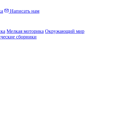
ка
Написать нам
ика
Мелкая моторика
Окружающий мир
ические сборники