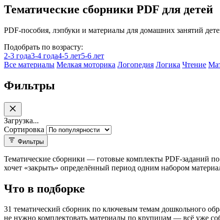
Тематические сборники PDF для детей
PDF-пособия, лэпбуки и материалы для домашних занятий детей
Подобрать по возрасту:
2-3 года
3-4 года
4-5 лет
5-6 лет
Все материалы
Мелкая моторика
Логопедия
Логика
Чтение
Ма
Фильтры
Загрузка...
Сортировка
Фильтры
15 подвигов ВОВ
Тематические сборники — готовые комплекты PDF-заданий по о
Веселый Новый год
хочет «закрыть» определённый период одним набором материало
Весна сборник
Вкусный завтрак
Что в подборке
День учителя
Золотая осень
31 тематический сборник по ключевым темам дошкольного обра
Комплект занятий на месяц
не нужно комплектовать материалы по крупицам — всё уже соб