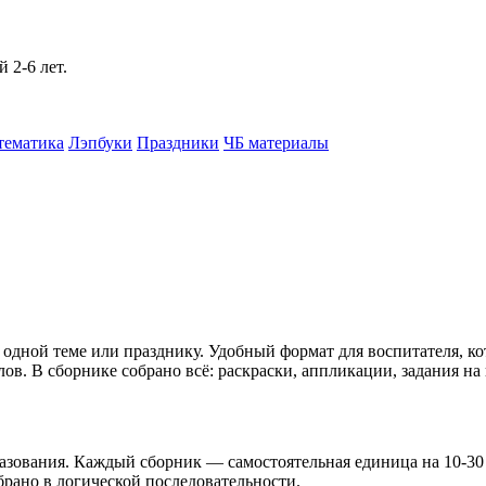
 2-6 лет.
тематика
Лэпбуки
Праздники
ЧБ материалы
дной теме или празднику. Удобный формат для воспитателя, ко
в. В сборнике собрано всё: раскраски, аппликации, задания на
зования. Каждый сборник — самостоятельная единица на 10-30 
рано в логической последовательности.