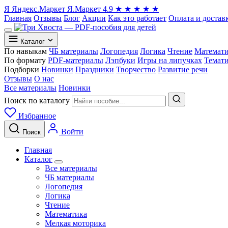
Я
Яндекс.Маркет
Я.Маркет
4.9
★
★
★
★
★
Главная
Отзывы
Блог
Акции
Как это работает
Оплата и достав
Каталог
По навыкам
ЧБ материалы
Логопедия
Логика
Чтение
Математ
По формату
PDF-материалы
Лэпбуки
Игры на липучках
Темат
Подборки
Новинки
Праздники
Творчество
Развитие речи
Отзывы
О нас
Все материалы
Новинки
Поиск по каталогу
Избранное
Войти
Поиск
Главная
Каталог
Все материалы
ЧБ материалы
Логопедия
Логика
Чтение
Математика
Мелкая моторика