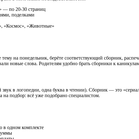
» — по 20-30 страниц
иями, поделками
, «Космос», «Животные»
 тему на понедельник, берёте соответствующий сборник, распеч
авали новые слова. Родителям удобно брать сборники к каникула
вук в логопедии, одна буква в чтении). Сборник — это «сериал»
а на подбор: всё уже подобрано специалистом.
о в одном комплекте
суммы
оплаты