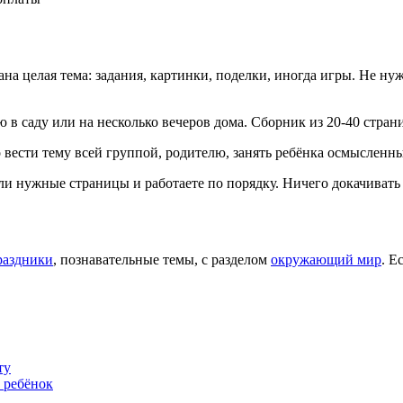
на целая тема: задания, картинки, поделки, иногда игры. Не нуж
 саду или на несколько вечеров дома. Сборник из 20-40 страниц 
 вести тему всей группой, родителю, занять ребёнка осмысленн
ли нужные страницы и работаете по порядку. Ничего докачивать 
раздники
, познавательные темы, с разделом
окружающий мир
. Е
ту
ь ребёнок