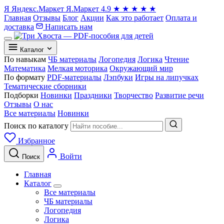
Я
Яндекс.Маркет
Я.Маркет
4.9
★
★
★
★
★
Главная
Отзывы
Блог
Акции
Как это работает
Оплата и
доставка
Написать нам
Каталог
По навыкам
ЧБ материалы
Логопедия
Логика
Чтение
Математика
Мелкая моторика
Окружающий мир
По формату
PDF-материалы
Лэпбуки
Игры на липучках
Тематические сборники
Подборки
Новинки
Праздники
Творчество
Развитие речи
Отзывы
О нас
Все материалы
Новинки
Поиск по каталогу
Избранное
Войти
Поиск
Главная
Каталог
Все материалы
ЧБ материалы
Логопедия
Логика