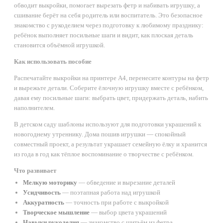
обводит выкройки, помогает вырезать фетр и набивать игрушку, а
сшивание берёт на себя родитель или воспитатель. Это безопасное
знакомство с рукоделием через подготовку к любимому празднику:
ребёнок выполняет посильные шаги и видит, как плоская деталь
становится объёмной игрушкой.
Как использовать пособие
Распечатайте выкройки на принтере А4, перенесите контуры на фетр
и вырежьте детали. Соберите ёлочную игрушку вместе с ребёнком,
давая ему посильные шаги: выбрать цвет, придержать деталь, набить
наполнителем.
В детском саду шаблоны используют для подготовки украшений к
новогоднему утреннику. Дома пошив игрушки — спокойный
совместный проект, а результат украшает семейную ёлку и хранится
из года в год как тёплое воспоминание о творчестве с ребёнком.
Что развивает
Мелкую моторику
— обведение и вырезание деталей
Усидчивость
— поэтапная работа над игрушкой
Аккуратность
— точность при работе с выкройкой
Творческое мышление
— выбор цвета украшений
Навыки рукоделия
— знакомство с шитьём из фетра