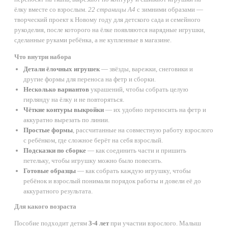
ёлку вместе со взрослым.
22 страницы А4
с зимними образами —
творческий проект к Новому году для детского сада и семейного
рукоделия, после которого на ёлке появляются нарядные игрушки,
сделанные руками ребёнка, а не купленные в магазине.
Что внутри набора
Детали ёлочных игрушек
— звёзды, варежки, снеговики и
другие формы для переноса на фетр и сборки.
Несколько вариантов
украшений, чтобы собрать целую
гирлянду на ёлку и не повторяться.
Чёткие контуры выкройки
— их удобно переносить на фетр и
аккуратно вырезать по линии.
Простые формы
, рассчитанные на совместную работу взрослого
с ребёнком, где сложное берёт на себя взрослый.
Подсказки по сборке
— как соединить части и пришить
петельку, чтобы игрушку можно было повесить.
Готовые образцы
— как собрать каждую игрушку, чтобы
ребёнок и взрослый понимали порядок работы и довели её до
аккуратного результата.
Для какого возраста
Пособие подходит детям
3-4 лет
при участии взрослого. Малыш