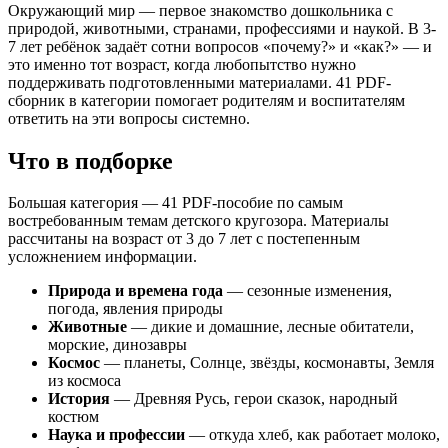
30 настольных игр
Окружающий мир — первое знакомство дошкольника с
50 профессий
природой, животными, странами, профессиями и наукой. В 3-
Ботаника для малышей
7 лет ребёнок задаёт сотни вопросов «почему?» и «как?» — и
Быки и коровки
это именно тот возраст, когда любопытство нужно
Великие полководцы
поддерживать подготовленными материалами. 41 PDF-
Великие Романовы
сборник в категории помогает родителям и воспитателям
Великие художники России
ответить на эти вопросы системно.
Ветеринар
Вода вокруг нас
Что в подборке
Врач
Главные праздники страны
Большая категория — 41 PDF-пособие по самым
Города России
востребованным темам детского кругозора. Материалы
Детям о Пушкине
рассчитаны на возраст от 3 до 7 лет с постепенным
Динозавры
усложнением информации.
Древняя Русь
Затерянный мир
Природа и времена года
— сезонные изменения,
Изучаем природные явления
погода, явления природы
Как дела в деревне
Животные
— дикие и домашние, лесные обитатели,
Как производят продукты питания
морские, динозавры
Как устроена земля
Космос
— планеты, Солнце, звёзды, космонавты, Земля
Континенты
из космоса
Космос
История
— Древняя Русь, герои сказок, народный
Легендарные покорители космоса
костюм
Лесные жители
Наука и профессии
— откуда хлеб, как работает молоко,
Любимые детские писатели