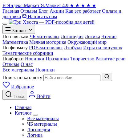
Я
Яндекс.Маркет
Я.Маркет
4.9
★
★
★
★
★
Главная
Отзывы
Блог
Акции
Как это работает
Оплата и
доставка
Написать нам
Каталог
По навыкам
ЧБ материалы
Логопедия
Логика
Чтение
Математика
Мелкая моторика
Окружающий мир
По формату
PDF-материалы
Лэпбуки
Игры на липучках
Тематические сборники
Подборки
Новинки
Праздники
Творчество
Развитие речи
Отзывы
О нас
Все материалы
Новинки
Поиск по каталогу
Избранное
Войти
Поиск
Главная
Каталог
Все материалы
ЧБ материалы
Логопедия
Логика