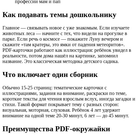
профессии мам и пап
Москва - столица нашей Родины
Насекомые и пауки
Как подавать темы дошкольнику
Памятники ВОВ
Расскажите детям о войне
Россия
Главное — связывать новое с уже знакомым. Если изучаете
Россия моя история
животных леса — начните с тех, что видели на прогулке в
Страны мира
парке. Если речь о космосе — покажите Луну вечером и
Тайланд
скажите «там кратеры, это ямки от падения метеоритов».
Таинственный космос
PDF-карточки работают как иллюстрация: ребёнок увидел в
Тайны профессий
реальности, потом дома нашёл на картинке, запомнил
Транспорт
название. Это классическая методика детского садика.
Экология
Энциклопедия ферма
Что включает один сборник
Я и мое тело
Аппликации из природных материалов. Осень
День пожилого человека
Обычно 15-25 страниц: тематические карточки с
иллюстрациями, задания на внимание, раскраски по теме,
короткие тексты для чтения взрослым вслух, иногда загадки и
стихи. Такой формат покрывает тему с разных сторон:
визуальная, моторная, слуховая. Ребёнок 4 лет удержит
внимание на одной теме 20-30 минут, 6 лет — до 45 минут.
Преимущества PDF-окружайки