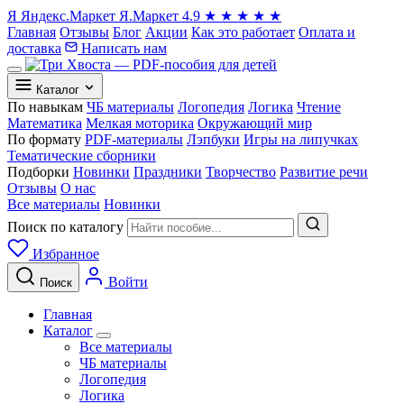
Я
Яндекс.Маркет
Я.Маркет
4.9
★
★
★
★
★
Главная
Отзывы
Блог
Акции
Как это работает
Оплата и
доставка
Написать нам
Каталог
По навыкам
ЧБ материалы
Логопедия
Логика
Чтение
Математика
Мелкая моторика
Окружающий мир
По формату
PDF-материалы
Лэпбуки
Игры на липучках
Тематические сборники
Подборки
Новинки
Праздники
Творчество
Развитие речи
Отзывы
О нас
Все материалы
Новинки
Поиск по каталогу
Избранное
Войти
Поиск
Главная
Каталог
Все материалы
ЧБ материалы
Логопедия
Логика