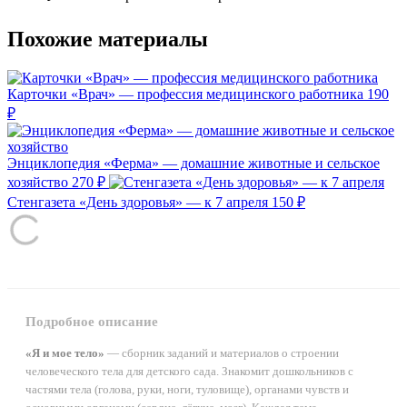
Похожие материалы
Карточки «Врач» — профессия медицинского работника
190
₽
Энциклопедия «Ферма» — домашние животные и сельское
хозяйство
270 ₽
Стенгазета «День здоровья» — к 7 апреля
150 ₽
Подробное описание
«Я и мое тело»
— сборник заданий и материалов о строении
человеческого тела для детского сада. Знакомит дошкольников с
частями тела (голова, руки, ноги, туловище), органами чувств и