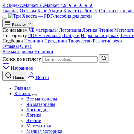
Я
Яндекс.Маркет
Я.Маркет
4.9
★
★
★
★
★
Главная
Отзывы
Блог
Акции
Как это работает
Оплата и достав
Каталог
По навыкам
ЧБ материалы
Логопедия
Логика
Чтение
Математ
По формату
PDF-материалы
Лэпбуки
Игры на липучках
Темат
Подборки
Новинки
Праздники
Творчество
Развитие речи
Отзывы
О нас
Все материалы
Новинки
Поиск по каталогу
Избранное
Войти
Поиск
Главная
Каталог
Все материалы
ЧБ материалы
Логопедия
Логика
Чтение
Математика
Мелкая моторика