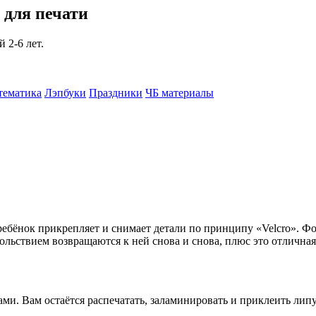
для печати
 2-6 лет.
тематика
Лэпбуки
Праздники
ЧБ материалы
бёнок прикрепляет и снимает детали по принципу «Velcro». Фор
вольствием возвращаются к ней снова и снова, плюс это отлична
ми. Вам остаётся распечатать, заламинировать и приклеить лип