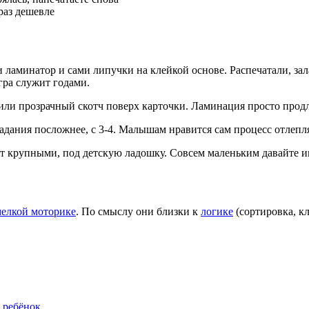
раз дешевле
 ламинатор и сами липучки на клейкой основе. Распечатали, за
гра служит годами.
и прозрачный скотч поверх карточки. Ламинация просто продлев
задания посложнее, с 3-4. Малышам нравится сам процесс отлепл
 крупными, под детскую ладошку. Совсем маленьким давайте иг
елкой моторике
. По смыслу они близки к
логике
(сортировка, к
ь ребёнок