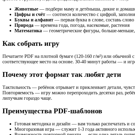
Мир липучек
Увлекательные липучки
Животные
— подбери маму и детёныша, дикие и домашн
Игры с пластилином
Цифры и счёт
— соотнеси количество с цифрой, заполни
Мои первые уроки
Буквы и алфавит
— первая буква в слове, составь слово
Времена года
Природа
— времена года, погода, насекомые, растения
Дни недели
Математика
— геометрические фигуры, больше-меньше,
Космос
Курочка Ряба
Как собрать игру
Мамы и малыши
Мое тело
Противоположности
Печатаете PDF на плотной бумаге (120-160 г/м²) или обычной 
Счет до 100 (Черепашки)
соответствующее место на основе. 30-40 минут работы — и игр
Алфавит
Аппликации на липучках
Почему этот формат так любят дети
В мире звуков
Веселая гусеница
Дикие животные
Тактильность — ребёнок отрывает и приклеивает детали, чувс
Домашние животные
Повторяемость — игру можно перепроходить десятки раз, ребён
Колобок
липучкам гораздо чаще.
Экология
Я считаю
Преимущества PDF-шаблонов
Кто что ест
Мордашки домашние животные
Готовая методика и дизайн — вам только распечатать и с
Овощи
Многоразовая игра — служит 1-3 года активного исполь
Половинки овощи
Возможность повторной печати — если одна деталь потер