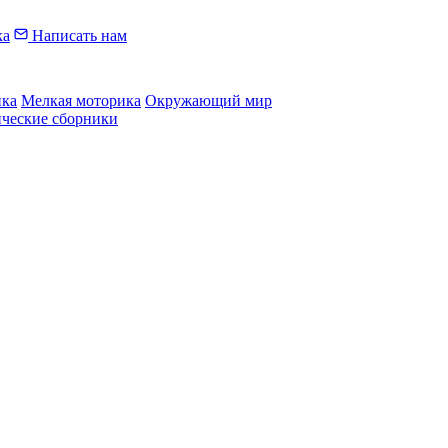
ка
Написать нам
ика
Мелкая моторика
Окружающий мир
ические сборники