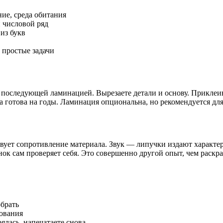
ие, среда обитания
 числовой ряд
 из букв
 простые задачи
с последующей ламинацией. Вырезаете детали и основу. Приклеи
а готова на годы. Ламинация опциональна, но рекомендуется для
твует сопротивление материала. Звук — липучки издают характ
ок сам проверяет себя. Это совершенно другой опыт, чем раскр
обрать
зования
ялась, напечатаете снова