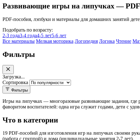
Развивающие игры на липучках — PDF 
PDF-пособия, лэпбуки и материалы для домашних занятий детей
Подобрать по возрасту:
2-3 года
3-4 года
4-5 лет
5-6 лет
Все материалы
Мелкая моторика
Логопедия
Логика
Чтение
Ма
Фильтры
Загрузка...
Сортировка
Фильтры
Веселые липучки
Игры на липучках — многоразовые развивающие задания, где ре
Дисковые игры на липучках
фаворитом воспитателей: одна игра служит годами, дети с удо
Игровые задания на липучках
Игры на липучках
Что в категории
Книга на липучках
Липучки Монтессори
19 PDF-пособий для изготовления игр на липучках своими рука
Липучки. Времена года
(работа с группой) и дома (индивидуальные занятия 2-7 лет).