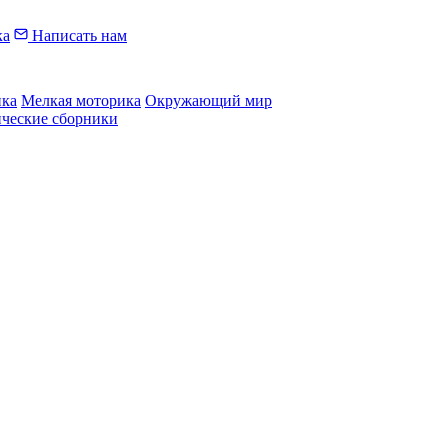
ка
Написать нам
ика
Мелкая моторика
Окружающий мир
ические сборники