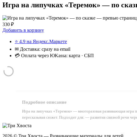
Игра на липучках «Теремок» — по сказ
330 ₽
Добавить в корзину
⭐ 4.9 на Яндекс.Маркете
✉ Доставка: сразу на email
💳 Оплата через ЮKassa: карта · СБП
Подробное описание
Игра на липучках «Теремок» — многоразовая развивающая игра по 
пересказывая сюжет. Подходит для: — развития связной речи чер
2026 © Три Хвоста — Развивающие материалы для детей