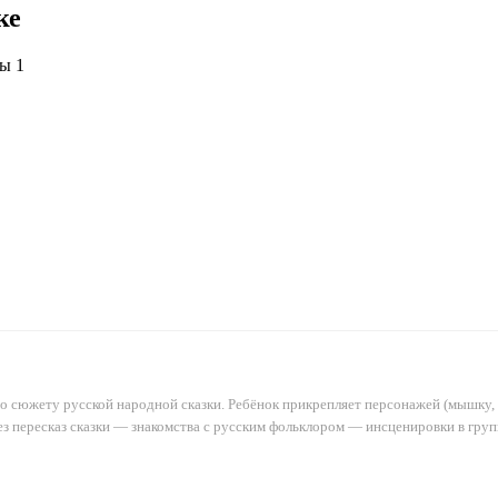
ке
сюжету русской народной сказки. Ребёнок прикрепляет персонажей (мышку, ляг
ез пересказ сказки — знакомства с русским фольклором — инсценировки в гру