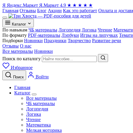
Я
Яндекс.Маркет
Я.Маркет
4.9
★
★
★
★
★
Главная
Отзывы
Блог
Акции
Как это работает
Оплата и достав
Каталог
По навыкам
ЧБ материалы
Логопедия
Логика
Чтение
Математ
По формату
PDF-материалы
Лэпбуки
Игры на липучках
Темат
Подборки
Новинки
Праздники
Творчество
Развитие речи
Отзывы
О нас
Все материалы
Новинки
Поиск по каталогу
Избранное
Войти
Поиск
Главная
Каталог
Все материалы
ЧБ материалы
Логопедия
Логика
Чтение
Математика
Мелкая моторика