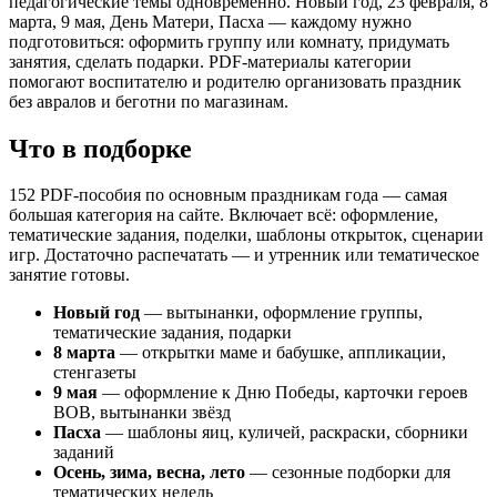
День Победы открытки
педагогические темы одновременно. Новый год, 23 февраля, 8
День России
марта, 9 мая, День Матери, Пасха — каждому нужно
Осенний декор
подготовиться: оформить группу или комнату, придумать
Открытки к 8 марта
занятия, сделать подарки. PDF-материалы категории
Открытки 23 февраля
помогают воспитателю и родителю организовать праздник
Сборник пасхальных заданий
без авралов и беготни по магазинам.
День учителя поделки осень
Стенгазета День учителя. Осень
Что в подборке
Осеннее оформление окон
Фотозона-декорации Матрешки
152 PDF-пособия по основным праздникам года — самая
Осеннее оформление
большая категория на сайте. Включает всё: оформление,
Осенние шаблоны для творчества / осень
тематические задания, поделки, шаблоны открыток, сценарии
Стенгазета / день матери / подарок маме / день мат
игр. Достаточно распечатать — и утренник или тематическое
Новый год / зимнее оформление окон / новогоднее тв
занятие готовы.
Новый год / Новогодний баннер / новогоднее творчес
Новый год / фотозона-декорации Дракон / новогоднее
Новый год
— вытынанки, оформление группы,
Новый год / снеговички / новогоднее творчество / н
тематические задания, подарки
Речевые облачка / день матери / подарок маме / ден
8 марта
— открытки маме и бабушке, аппликации,
Флажки для оформления / день матери / подарок маме
стенгазеты
Новогоднее оформление / Динозавры 2024 / Новый год
9 мая
— оформление к Дню Победы, карточки героев
Синичкин день / Осенние шаблоны для творчества / о
ВОВ, вытынанки звёзд
Новогодние подвески / Праздничный декор / Новый го
Пасха
— шаблоны яиц, куличей, раскраски, сборники
Динозаврик в шапке / Новый год / Праздничный декор
заданий
Новогодние плакаты / Новый год / Праздничный декор
Осень, зима, весна, лето
— сезонные подборки для
Растяжка ко дню матери / подарок маме / день матер
тематических недель