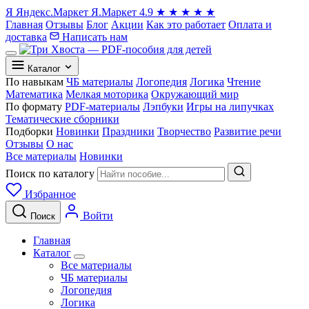
Я
Яндекс.Маркет
Я.Маркет
4.9
★
★
★
★
★
Главная
Отзывы
Блог
Акции
Как это работает
Оплата и
доставка
Написать нам
Каталог
По навыкам
ЧБ материалы
Логопедия
Логика
Чтение
Математика
Мелкая моторика
Окружающий мир
По формату
PDF-материалы
Лэпбуки
Игры на липучках
Тематические сборники
Подборки
Новинки
Праздники
Творчество
Развитие речи
Отзывы
О нас
Все материалы
Новинки
Поиск по каталогу
Избранное
Войти
Поиск
Главная
Каталог
Все материалы
ЧБ материалы
Логопедия
Логика