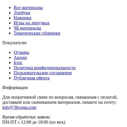
Большое весеннее оформление
Весеннее оформление зайчик
Все материалы
Весна оформление зонтики
Лэпбуки
Гексы первоцветы
Новинки
День воды гексы
Игры на липучках
День воды / кому нужна вода
ЧБ материалы
Папка день защиты детей
Тематические сборники
Стенгазета день здоровья
Покупателю
Аппликации день земли
День земли оформление
Отзывы
День книги оформление
Акции
День космонавтики поделки
Блог
День леса речевые облачка
Политика конфиденциальности
День России аппликации 3
Пользовательское соглашение
День России оформление дверей и окон
Публичная оферта
День семьи флажки
День смеха фотозона
Информация
Космос баннер
Космческие медальки
Для оперативной связи по вопросам, связанным с оплатой,
Космос рамка
доставкой или скачиванием материалов, пишите на почту:
Космос речевые облачка
info@3hvosta.com
Космос стенгазета
Космос флажки
Время обработки заявок:
Папка передвижка день семьи
ПН-ПТ с 12:00 до 18:00 (по мск)
Пасха рамка