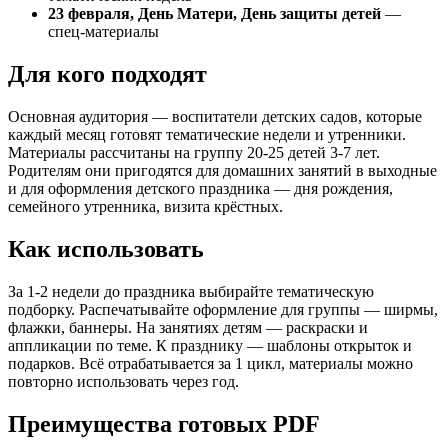
День рождение Деда Мороза / Новый год / праздничны
23 февраля, День Матери, День защиты детей
—
Оформление на день матери Зверята / подарок маме /
спец-материалы
День рождение Деда Мороза / Новый год / комплект н
Новогодние зверушки / Новый год / Праздничный деко
Для кого подходят
Новогодние флажки / Новый год / Праздничный декор
Новогодние мини-открытки / Новый год / Праздничные
Новый год / зимнее оформление Дракончики / новогод
Основная аудитория — воспитатели детских садов, которые
Новый год / зимнее оформление Дракончики / новогод
каждый месяц готовят тематические недели и утренники.
Новогодние подарочные боксы / Новый год / Празднич
Материалы рассчитаны на группу 20-25 детей 3-7 лет.
Речевые облачка / Новый год / новогоднее творчеств
Родителям они пригодятся для домашних занятий в выходные
Зимние вытынанки / новогодние вытынанки / новогодн
и для оформления детского праздника — дня рождения,
Новогодний календарь / Новый год / календарь 2024
семейного утренника, визита крёстных.
Рождественское окно / Новый год / зимнее оформлени
Новогодние аппликации / Новый год / Праздничный де
Как использовать
Новогодние снежинки / Новый год / Снежинки для офо
Обертки от чупа-чупсов / Новый год / Новогодние об
Новогодние рамки / Новый год / Праздничные рамки
За 1-2 недели до праздника выбирайте тематическую
Символы Нового года / Новый год / Что такое новый
подборку. Распечатывайте оформление для группы — ширмы,
Большая фотозона / Новый год / Новогодние украшени
флажки, баннеры. На занятиях детям — раскраски и
Рождественский адвент / стихи о Рождестве / Нового
аппликации по теме. К празднику — шаблоны открыток и
День рождения елочки / Новый год / Папка-передвижк
подарков. Всё отрабатывается за 1 цикл, материалы можно
Растяжка к Новому году / Новогодние украшения / Но
повторно использовать через год.
Новогодние рамки 2024 / Новый год / Праздничные ра
Речевые облачка / Новый год / новогоднее творчеств
Преимущества готовых PDF
День Снеговика / Новый год / Новогодняя фотозона /