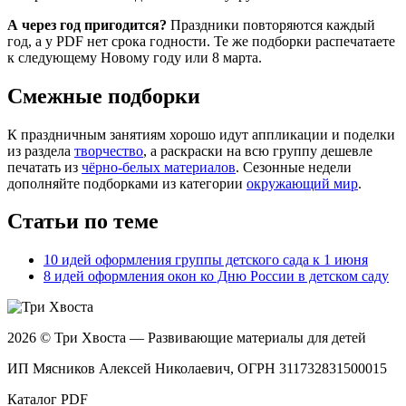
Оформление окон / Масленица / оформление для стен
Флажки 8 марта / Международный женский день / Праз
А через год пригодится?
Праздники повторяются каждый
Стенгазета мама солнышко мое / Международный женск
год, а у PDF нет срока годности. Те же подборки распечатаете
Стенгазета маленькая мама / Международный женский
к следующему Новому году или 8 марта.
Масленица пакетики / Праздничный декор
Весенние флажки / Весеннее оформление
Смежные подборки
Флажки и оформление на масленицу / Декор масленица
Азбука речевые облачка / чтение букв / учимся чита
К праздничным занятиям хорошо идут аппликации и поделки
Стенгазета Масленица / стенгазета на праздник
из раздела
творчество
, а раскраски на всю группу дешевле
Медальки Прощание с букварем / азбука медальки / у
печатать из
чёрно-белых материалов
. Сезонные недели
Весеннее оформление / весеннее творчество
дополняйте подборками из категории
окружающий мир
.
Оформление на дверь / Масленица / творчество масле
Рамка масленица / оформление масленица / творчеств
Статьи по теме
Гексы на тему семья / творчество семья / год семьи
Масленица на липучках / математический комплект /
Год семьи речевые облачка / чтение букв / учимся ч
10 идей оформления группы детского сада к 1 июня
Стенгазета День космонавтики / космос творчество
8 идей оформления окон ко Дню России в детском саду
Фотозона Ракета / космос фотозона / день космонавт
8 марта речевые облачка / международный женский де
Космос оформление / день космонавтики / космос тво
1 мая
2026 © Три Хвоста — Развивающие материалы для детей
9 мая аппликации
9 мая оформление 1
ИП Мясников Алексей Николаевич, ОГРН 311732831500015
9 мая оформление 2
9 мая стена памяти
Каталог PDF