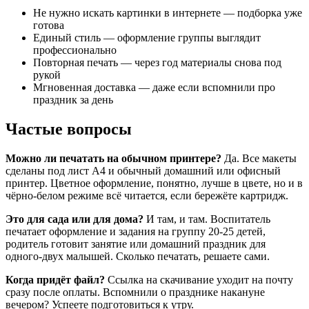
День Рождения Снеговика / Новый год / Новогодние п
Не нужно искать картинки в интернете — подборка уже
Поделка цветик-семицветик / Лепестки спасибо / тво
готова
Стенгазета День Спасибо / Международный день Спаси
Единый стиль — оформление группы выглядит
День Спасибо / Международный день Спасибо / Нового
профессионально
День Спасибо / Речевые облачка / Международный ден
Повторная печать — через год материалы снова под
Рождественский вертеп / Шаблоны для вертпной компо
рукой
Рождественская растяжка / Новый год / Рождество /
Мгновенная доставка — даже если вспомнили про
Стенгазета Елочка / Новогодняя стенгазета / Новый
праздник за день
Подвесное оформление / Новый год / новогоднее твор
День Спасибо медальки / Международный день Спасибо
Частые вопросы
Оформление на 23 февраля / День защитника отечеств
23 февраля флажки / День защитника Отечества / Пра
23 февраля медальки / День защитника Отечества / П
Можно ли печатать на обычном принтере?
Да. Все макеты
Оформление на год семьи / Творчество год семьи
сделаны под лист А4 и обычный домашний или офисный
Год семьи флажки / Праздничный декор
принтер. Цветное оформление, понятно, лучше в цвете, но и в
День Снеговика папка передвижка / Новый год / Ново
чёрно-белом режиме всё читается, если бережёте картридж.
Стенгазета 23 февраля / День защитника Отечества
Фотозона 23 февраля / День защитника Отечества
Это для сада или для дома?
И там, и там. Воспитатель
Стенгазета 8 марта / Международный женский день /
печатает оформление и задания на группу 20-25 детей,
Медальки 8 марта / Международный женский день / Пр
родитель готовит занятие или домашний праздник для
Масленница флажки / Праздничный декор
одного-двух малышей. Сколько печатать, решаете сами.
Фотозона Матрешки / Декорации / Ободки
Фотозона русские народные костюмы / Декорации / Об
Когда придёт файл?
Ссылка на скачивание уходит на почту
Плакат 8 марта / Международный женский день / Праз
сразу после оплаты. Вспомнили о празднике накануне
Заготовки под фото / Международный женский день /
вечером? Успеете подготовиться к утру.