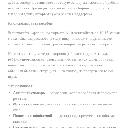
даёт логопеду и воспитателю готовую основу для системной работы
над лексикой. При индивидуальном темпе сборник подойдёт и
младшим детям, которым нужна речевая поддержка.
Как использовать пособие
Распечатайте карточки на формате А4 и занимайтесь
по 10-15 минут
в день
. Сначала рассмотрите картинку и назовите предмет, затем
составьте с ним короткую фразу и попросите ребёнка повторить.
На занятии в саду материал хорошо работает в группе: каждый
ребёнок проговаривает свои слова и фразы вслух. Дома родители
повторяют пройденные темы и закрепляют новую лексику в
обычных бытовых ситуациях — за столом, на прогулке, во время
игры.
Что развивает
Активный словарь
— запас слов, которые ребёнок использует в
речи сам
Фразовую речь
— умение строить предложения из знакомых
слов
Понимание обобщений
— группировку предметов по общему
признаку
Связную речь
— переход от отдельного слова к высказыванию