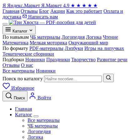
Я
Яндекс.Маркет
Я.Маркет
4.9
★
★
★
★
★
Главная
Отзывы
Блог
Акции
Как это работает
Оплата и
доставка
Написать нам
Каталог
По навыкам
ЧБ материалы
Логопедия
Логика
Чтение
Математика
Мелкая моторика
Окружающий мир
По формату
PDF-материалы
Лэпбуки
Игры на липучках
Тематические сборники
Подборки
Новинки
Праздники
Творчество
Развитие речи
Отзывы
О нас
Все материалы
Новинки
Поиск по каталогу
Избранное
Войти
Поиск
Главная
Каталог
Все материалы
ЧБ материалы
Логопедия
Логика