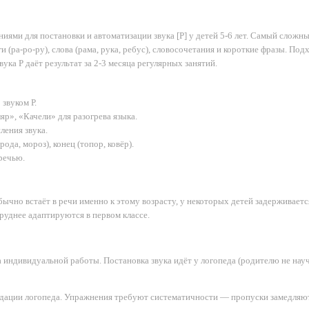
ями для постановки и автоматизации звука [Р] у детей 5-6 лет. Самый сложн
 (ра-ро-ру), слова (рама, рука, ребус), словосочетания и короткие фразы. По
ка Р даёт результат за 2-3 месяца регулярных занятий.
звуком Р.
», «Качели» для разогрева языка.
ления звука.
ода, мороз), конец (топор, ковёр).
речью.
ычно встаёт в речи именно к этому возрасту, у некоторых детей задерживается 
руднее адаптируются в первом классе.
 индивидуальной работы. Постановка звука идёт у логопеда (родителю не нау
ндации логопеда. Упражнения требуют систематичности — пропуски замедляют