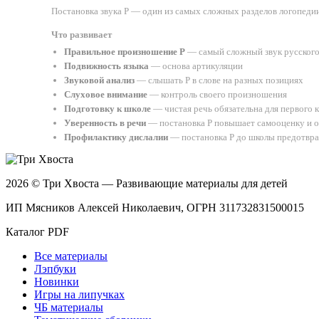
Постановка звука Р — один из самых сложных разделов логопедии
Что развивает
Правильное произношение Р
— самый сложный звук русского
Подвижность языка
— основа артикуляции
Звуковой анализ
— слышать Р в слове на разных позициях
Слуховое внимание
— контроль своего произношения
Подготовку к школе
— чистая речь обязательна для первого к
Уверенность в речи
— постановка Р повышает самооценку и 
Профилактику дислалии
— постановка Р до школы предотвра
2026 © Три Хвоста — Развивающие материалы для детей
ИП Мясников Алексей Николаевич, ОГРН 311732831500015
Каталог PDF
Все материалы
Лэпбуки
Новинки
Игры на липучках
ЧБ материалы