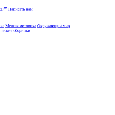
ка
Написать нам
ика
Мелкая моторика
Окружающий мир
ические сборники