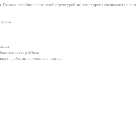
. Готовое пособие с пошаговой структурой экономит время специалиста и по
 языка
ласса
общительность ребёнка
щает проблемы в начальных классах