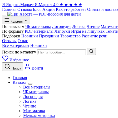
Я
Яндекс.Маркет
Я.Маркет
4.9
★
★
★
★
★
Главная
Отзывы
Блог
Акции
Как это работает
Оплата и достав
Каталог
По навыкам
ЧБ материалы
Логопедия
Логика
Чтение
Математ
По формату
PDF-материалы
Лэпбуки
Игры на липучках
Темат
Подборки
Новинки
Праздники
Творчество
Развитие речи
Отзывы
О нас
Все материалы
Новинки
Поиск по каталогу
Избранное
Войти
Поиск
Главная
Каталог
Все материалы
ЧБ материалы
Логопедия
Логика
Чтение
Математика
Мелкая моторика