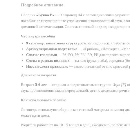
Подробное описание
Сборник
«Буква Р»
—
9 страниц А4
с логопедическими упражнени
пособии: артикуляционные упражнения, изолированный звук, слоги
домашней автоматизации. Систематический подход к коррекции зву
Что внутри пособия
9 страниц с пошаговой структурой
логопедической работы со 
Артикуляционная подготовка
— «Грибок», «Лошадка», «Маляр
Слоги с гласными
— РА, РО, РУ, РЫ, РЭ, РИ для первого закреп
Слова в разных позициях
— начало (рука, рыба), середина (бор
Назови слова правильно
— заключительный этап с фразовой 
Для какого возраста
Возраст
5-6 лет
— старшая и подготовительная группа.
Звук [Р]
об
звукопроизношения важна перед школой: дети с дефектами речи т
Как использовать пособие
Логопеды используют сборник как готовый материал на месяц-два
может идти дома.
Родители работают по 10-15 минут в день, ежедневно, по рекоме