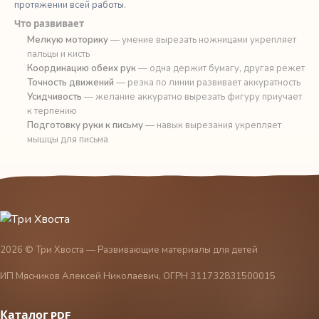
протяжении всей работы.
Что развивает
Мелкую моторику
— умение вырезать ножницами укрепляет
пальцы и кисть
Координацию обеих рук
— одна держит бумагу, другая режет
Точность движений
— резка по линии развивает аккуратность
Усидчивость
— желание аккуратно вырезать фигуру приучает
к терпению
Подготовку руки к письму
— навык вырезания укрепляет
мышцы для письма
2026 © Три Хвоста — Развивающие материалы для детей
ИП Мясников Алексей Николаевич, ОГРН 311732831500015
Каталог PDF