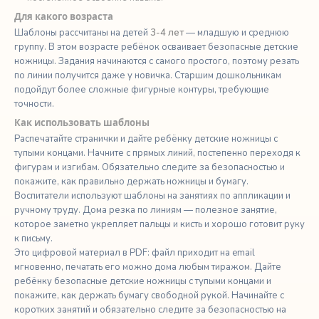
Для какого возраста
Шаблоны рассчитаны на детей
3-4 лет
— младшую и среднюю
группу. В этом возрасте ребёнок осваивает безопасные детские
ножницы. Задания начинаются с самого простого, поэтому резать
по линии получится даже у новичка. Старшим дошкольникам
подойдут более сложные фигурные контуры, требующие
точности.
Как использовать шаблоны
Распечатайте странички и дайте ребёнку детские ножницы с
тупыми концами. Начните с прямых линий, постепенно переходя к
фигурам и изгибам. Обязательно следите за безопасностью и
покажите, как правильно держать ножницы и бумагу.
Воспитатели используют шаблоны на занятиях по аппликации и
ручному труду. Дома резка по линиям — полезное занятие,
которое заметно укрепляет пальцы и кисть и хорошо готовит руку
к письму.
Это цифровой материал в PDF: файл приходит на email
мгновенно, печатать его можно дома любым тиражом. Дайте
ребёнку безопасные детские ножницы с тупыми концами и
покажите, как держать бумагу свободной рукой. Начинайте с
коротких занятий и обязательно следите за безопасностью на