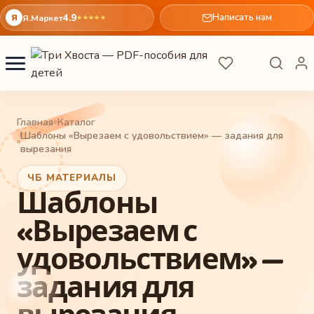
4.9
Написать нам
Я
Я.Маркет
★
★
★
★
★
Главная
Каталог
Шаблоны «Вырезаем с удовольствием» — задания для
вырезания
ЧБ МАТЕРИАЛЫ
Шаблоны
«Вырезаем с
удовольствием» —
задания для