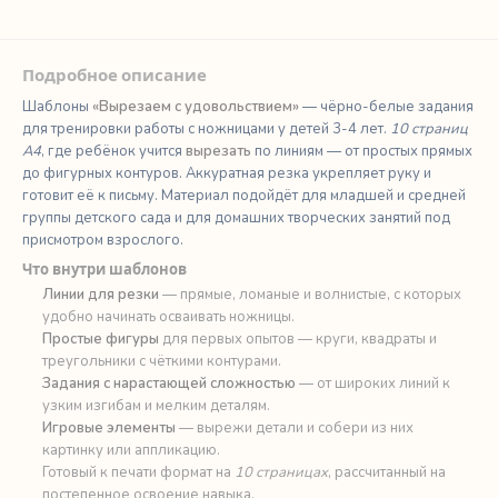
Подробное описание
Шаблоны
«Вырезаем с удовольствием»
— чёрно-белые задания
для тренировки работы с ножницами у детей 3-4 лет.
10 страниц
А4
, где ребёнок учится
вырезать
по линиям — от простых прямых
до фигурных контуров. Аккуратная резка укрепляет руку и
готовит её к письму. Материал подойдёт для младшей и средней
группы детского сада и для домашних творческих занятий под
присмотром взрослого.
Что внутри шаблонов
Линии для резки
— прямые, ломаные и волнистые, с которых
удобно начинать осваивать ножницы.
Простые фигуры
для первых опытов — круги, квадраты и
треугольники с чёткими контурами.
Задания с нарастающей сложностью
— от широких линий к
узким изгибам и мелким деталям.
Игровые элементы
— вырежи детали и собери из них
картинку или аппликацию.
Готовый к печати формат на
10 страницах
, рассчитанный на
постепенное освоение навыка.