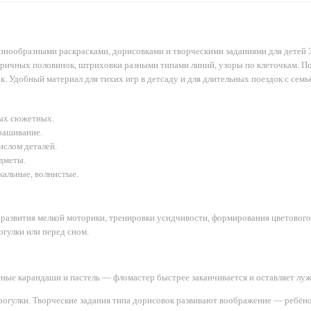
знообразными раскрасками, дорисовками и творческими заданиями для детей 3
ичных половинок, штриховки разными типами линий, узоры по клеточкам. По
ок. Удобный материал для тихих игр в детсаду и для длительных поездок с семь
ых сюжетных.
рашивание.
ислом деталей.
дметы.
кальные, волнистые.
 развития мелкой моторики, тренировки усидчивости, формирования цветового
огулки или перед сном.
етные карандаши и пастель — фломастер быстрее заканчивается и оставляет луж
прогулки. Творческие задания типа дорисовок развивают воображение — ребён