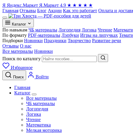
Я
Яндекс.Маркет
Я.Маркет
4.9
★
★
★
★
★
Главная
Отзывы
Блог
Акции
Как это работает
Оплата и достав
Каталог
По навыкам
ЧБ материалы
Логопедия
Логика
Чтение
Математ
По формату
PDF-материалы
Лэпбуки
Игры на липучках
Темат
Подборки
Новинки
Праздники
Творчество
Развитие речи
Отзывы
О нас
Все материалы
Новинки
Поиск по каталогу
Избранное
Войти
Поиск
Главная
Каталог
Все материалы
ЧБ материалы
Логопедия
Логика
Чтение
Математика
Мелкая моторика