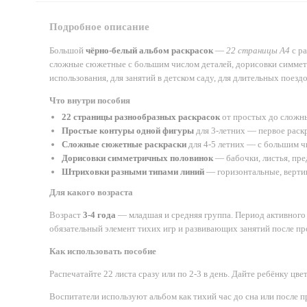
Подробное описание
Большой
чёрно-белый альбом раскрасок
—
22 страницы А4
с ра
сложные сюжетные с большим числом деталей, дорисовки симметр
использования, для занятий в детском саду, для длительных поезд
Что внутри пособия
22 страницы разнообразных раскрасок
от простых до сложн
Простые контуры одной фигуры
для 3-летних — первое раск
Сложные сюжетные раскраски
для 4-5 летних — с большим ч
Дорисовки симметричных половинок
— бабочки, листья, пре
Штриховки разными типами линий
— горизонтальные, верти
Для какого возраста
Возраст
3-4 года
— младшая и средняя группа. Период активного
обязательный элемент тихих игр и развивающих занятий после пр
Как использовать пособие
Распечатайте 22 листа сразу или по 2-3 в день. Дайте ребёнку цв
Воспитатели используют альбом как тихий час до сна или после 