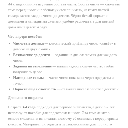
А4
с заданиями на изучение состава числа. Состав числа — ключевая
тема перед школой: ребёнок учится понимать, из каких частей
складывается каждое число до десяти. Чёрно-белый формат с
домиками и наглядными схемами удобно распечатать для занятий
дома или в детском саду.
Что внутри пособия
Числовые домики
— классический приём, где число «живёт» в
домике из двух окошек.
Разложение до десяти
— задания на два слагаемых для каждого
числа.
Задания на заполнение
— впиши недостающую часть, чтобы
получилось целое.
Наглядные схемы
— части числа показаны через предметы и
точки.
Нарастающая сложность
— от малых чисел к работе с десяткой.
Для какого возраста
Возраст
3-4 года
подходит для первого знакомства, а дети 5-7 лет
используют пособие для подготовки к школе. Эта тема лежит в
основе сложения и вычитания, поэтому её осваивают перед первым
классом. Материал пригодится и первоклассникам для прочного