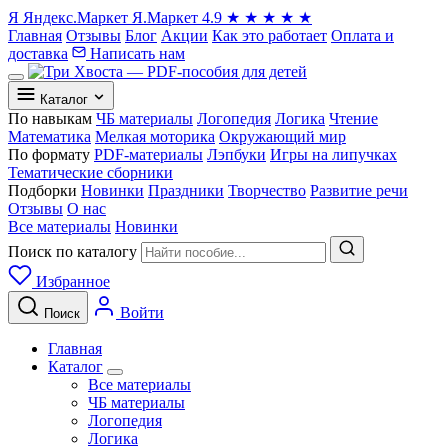
Я
Яндекс.Маркет
Я.Маркет
4.9
★
★
★
★
★
Главная
Отзывы
Блог
Акции
Как это работает
Оплата и
доставка
Написать нам
Каталог
По навыкам
ЧБ материалы
Логопедия
Логика
Чтение
Математика
Мелкая моторика
Окружающий мир
По формату
PDF-материалы
Лэпбуки
Игры на липучках
Тематические сборники
Подборки
Новинки
Праздники
Творчество
Развитие речи
Отзывы
О нас
Все материалы
Новинки
Поиск по каталогу
Избранное
Войти
Поиск
Главная
Каталог
Все материалы
ЧБ материалы
Логопедия
Логика