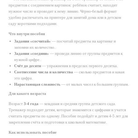
предметов с соединением картинок: ребёнок считает, находит
нужное число и проводит к нему линию. Чёрно-белый формат
удобно распечатать на принтере для занятий дома или в детском
саду короткими подходами.
Что внутри пособия
Задания «сосчитай»
— посчитай предметы на картинке и
запомни их количество.
Задания «соедини»
— проведи линию от группы предметов к
нужной цифре.
Счёт до десяти
— упражнения в пределах первого десятка.
Соотнесение числа и количества
— сколько предметов и какая
это цифра.
Нарастающая сложность
— от малых чисел к большим группам.
Для какого возраста
Возраст
3-4 года
— младшая и средняя группа детского сада.
Тренажер подходит детям, которые знакомятся с цифрами и учатся
считать предметы по одному. Пособие подойдёт и детям 4-5 лет для
закрепления счёта и подготовки к школьной математике.
Как использовать пособие