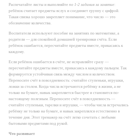
Распечатайте листы и выполняйте
по 1-2 задания за занятие
:
ребёнок считает предметы вслух и соединяет группу с цифрой.
Такая связка хорошо закрепляет понимание, что число — это
обозначение количества.
Воспитатели используют пособие на занятиях по математике, а
родители — для спокойной домашней тренировки счёта. Если
ребёнок ошибается, пересчитайте предметы вместе, прикасаясь к
каждому.
Если ребёнок ошибается в счёте, не исправляйте сразу —
пересчитайте предметы вместе, прикасаясь к каждому пальцем. Так
формируется устойчивая связь между числом и количеством.
Переносите счёт в повседневность: считайте ступеньки, игрушки,
ложки за столом. Когда числа встречаются ребёнку в жизни, а не
только на бумаге, навык закрепляется быстрее и становится по-
настоящему полезным. Переносите счёт в повседневность —
считайте ступеньки, тарелки и игрушки, — чтобы числа встречались
ребёнку не только на бумаге, и навык закреплялся естественно в
течение дня. Этот тренажер на счёт легко сочетать с любыми
бытовыми предметами под рукой.
Что развивает