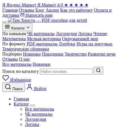
Я
Яндекс.Маркет
Я.Маркет
4.9
★
★
★
★
★
Главная
Отзывы
Блог
Акции
Как это работает
Оплата и
доставка
Написать нам
Каталог
По навыкам
ЧБ материалы
Логопедия
Логика
Чтение
Математика
Мелкая моторика
Окружающий мир
По формату
PDF-материалы
Лэпбуки
Игры на липучках
Тематические сборники
Подборки
Новинки
Праздники
Творчество
Развитие речи
Отзывы
О нас
Все материалы
Новинки
Поиск по каталогу
Избранное
Войти
Поиск
Главная
Каталог
Все материалы
ЧБ материалы
Логопедия
Логика