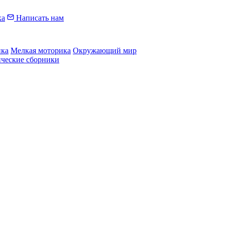
ка
Написать нам
ика
Мелкая моторика
Окружающий мир
ические сборники