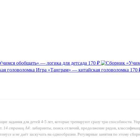
Учимся обобщать» — логика для детсада
170 ₽
Игра «Танграм» — китайская головоломка
170 
ие задания для детей 4-5 лет, которые тренируют сразу три способности. Упр
т.
14 страниц А4
: лабиринты, поиск отличий, продолжение рядов, классификац
 тонусе и не даёт заскучать на однообразии. Регулярные занятия по этому сб