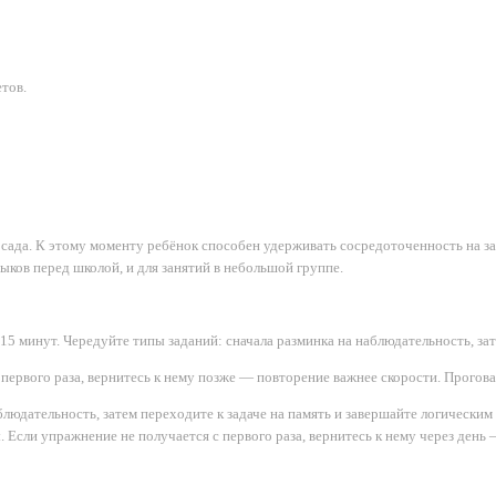
тов.
 сада. К этому моменту ребёнок способен удерживать сосредоточенность на з
выков перед школой, и для занятий в небольшой группе.
15 минут. Чередуйте типы заданий: сначала разминка на наблюдательность, зат
 первого раза, вернитесь к нему позже — повторение важнее скорости. Прогов
блюдательность, затем переходите к задаче на память и завершайте логически
ы. Если упражнение не получается с первого раза, вернитесь к нему через де