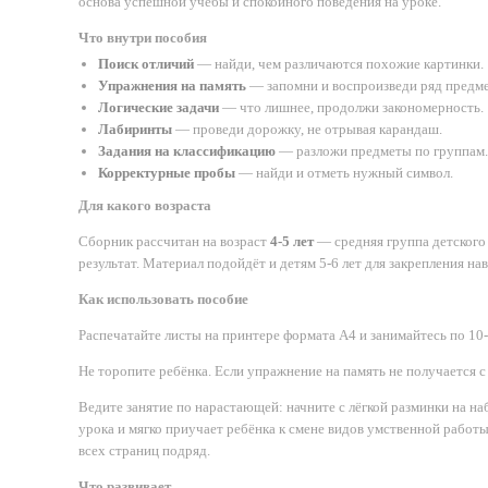
основа успешной учёбы и спокойного поведения на уроке.
Что внутри пособия
Поиск отличий
— найди, чем различаются похожие картинки.
Упражнения на память
— запомни и воспроизведи ряд предме
Логические задачи
— что лишнее, продолжи закономерность.
Лабиринты
— проведи дорожку, не отрывая карандаш.
Задания на классификацию
— разложи предметы по группам.
Корректурные пробы
— найди и отметь нужный символ.
Для какого возраста
Сборник рассчитан на возраст
4-5 лет
— средняя группа детского
результат. Материал подойдёт и детям 5-6 лет для закрепления на
Как использовать пособие
Распечатайте листы на принтере формата А4 и занимайтесь по 10-
Не торопите ребёнка. Если упражнение на память не получается с
Ведите занятие по нарастающей: начните с лёгкой разминки на на
урока и мягко приучает ребёнка к смене видов умственной работ
всех страниц подряд.
Что развивает