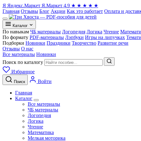
Я
Яндекс.Маркет
Я.Маркет
4.9
★
★
★
★
★
Главная
Отзывы
Блог
Акции
Как это работает
Оплата и достав
Каталог
По навыкам
ЧБ материалы
Логопедия
Логика
Чтение
Математ
По формату
PDF-материалы
Лэпбуки
Игры на липучках
Темат
Подборки
Новинки
Праздники
Творчество
Развитие речи
Отзывы
О нас
Все материалы
Новинки
Поиск по каталогу
Избранное
Войти
Поиск
Главная
Каталог
Все материалы
ЧБ материалы
Логопедия
Логика
Чтение
Математика
Мелкая моторика