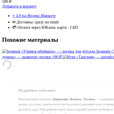
180 ₽
Добавить в корзину
⭐ 4.9 на Яндекс.Маркете
✉ Доставка: сразу на email
💳 Оплата через ЮKassa: карта · СБП
Похожие материалы
Задания «
думать» — развитие логики
190 ₽
Подробное описание
Комплексный сборник
«Внимание. Память. Логика»
— развивающ
логику, поэтому занятие получается разносторонним и не утомляе
детского сада. Чередование трёх типов заданий держит ребёнка в