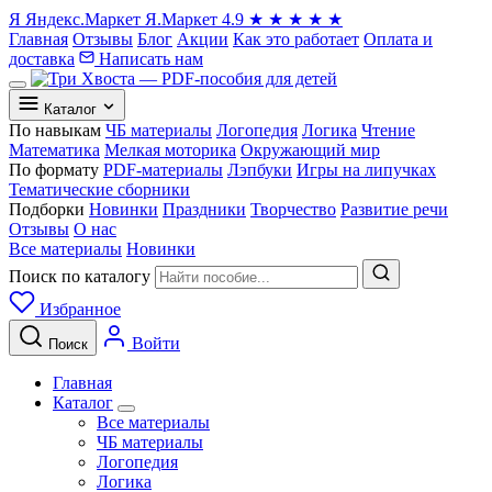
Я
Яндекс.Маркет
Я.Маркет
4.9
★
★
★
★
★
Главная
Отзывы
Блог
Акции
Как это работает
Оплата и
доставка
Написать нам
Каталог
По навыкам
ЧБ материалы
Логопедия
Логика
Чтение
Математика
Мелкая моторика
Окружающий мир
По формату
PDF-материалы
Лэпбуки
Игры на липучках
Тематические сборники
Подборки
Новинки
Праздники
Творчество
Развитие речи
Отзывы
О нас
Все материалы
Новинки
Поиск по каталогу
Избранное
Войти
Поиск
Главная
Каталог
Все материалы
ЧБ материалы
Логопедия
Логика