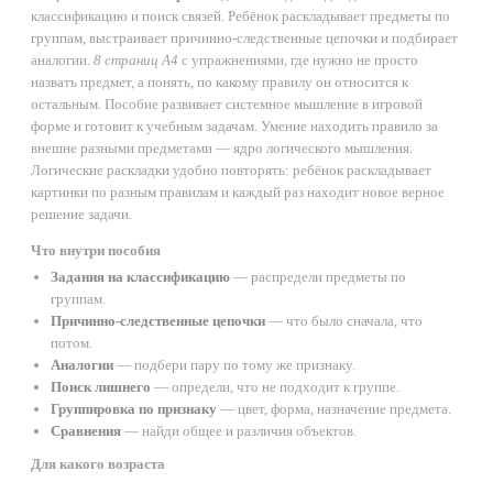
классификацию и поиск связей. Ребёнок раскладывает предметы по
группам, выстраивает причинно-следственные цепочки и подбирает
аналогии.
8 страниц А4
с упражнениями, где нужно не просто
назвать предмет, а понять, по какому правилу он относится к
остальным. Пособие развивает системное мышление в игровой
форме и готовит к учебным задачам. Умение находить правило за
внешне разными предметами — ядро логического мышления.
Логические раскладки удобно повторять: ребёнок раскладывает
картинки по разным правилам и каждый раз находит новое верное
решение задачи.
Что внутри пособия
Задания на классификацию
— распредели предметы по
группам.
Причинно-следственные цепочки
— что было сначала, что
потом.
Аналогии
— подбери пару по тому же признаку.
Поиск лишнего
— определи, что не подходит к группе.
Группировка по признаку
— цвет, форма, назначение предмета.
Сравнения
— найди общее и различия объектов.
Для какого возраста