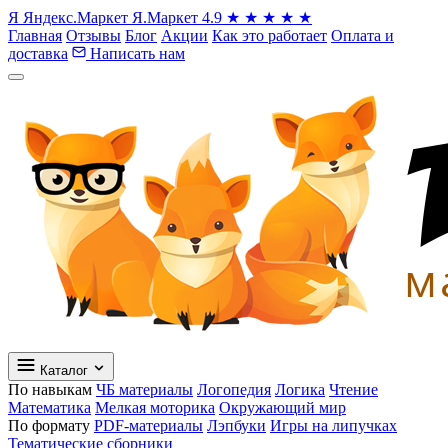
Я
Яндекс.Маркет
Я.Маркет
4.9
★
★
★
★
★
Главная
Отзывы
Блог
Акции
Как это работает
Оплата и
доставка
Написать нам
Каталог
По навыкам
ЧБ материалы
Логопедия
Логика
Чтение
Математика
Мелкая моторика
Окружающий мир
По формату
PDF-материалы
Лэпбуки
Игры на липучках
Тематические сборники