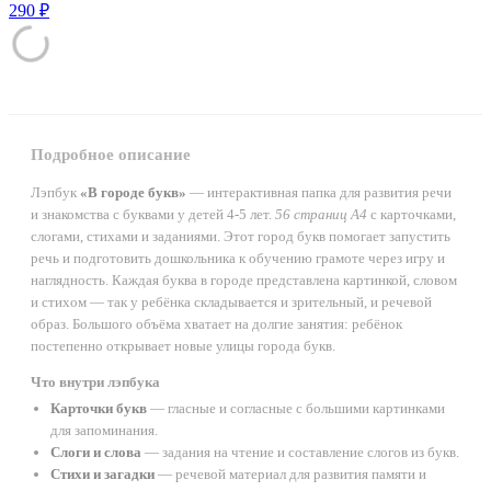
290 ₽
Подробное описание
Лэпбук
«В городе букв»
— интерактивная папка для развития речи
и знакомства с буквами у детей 4-5 лет.
56 страниц А4
с карточками,
слогами, стихами и заданиями. Этот город букв помогает запустить
речь и подготовить дошкольника к обучению грамоте через игру и
наглядность. Каждая буква в городе представлена картинкой, словом
и стихом — так у ребёнка складывается и зрительный, и речевой
образ. Большого объёма хватает на долгие занятия: ребёнок
постепенно открывает новые улицы города букв.
Что внутри лэпбука
Карточки букв
— гласные и согласные с большими картинками
для запоминания.
Слоги и слова
— задания на чтение и составление слогов из букв.
Стихи и загадки
— речевой материал для развития памяти и