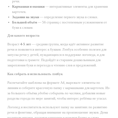
речи.
Кармашки и окошки
— интерактивные элементы для хранения
карточек.
Задания на звуки
— определение первого звука в словах.
Большой объём
— 56 страниц с постепенным усложнением от
букв к словам.
Для какого возраста
Возраст
4-5 лет
— средняя группа, когда идёт активное развитие
речи и появляется интерес к буквам. Лэпбук особенно полезен для
запуска речи у детей, нуждающихся в поддержке логопеда, и для
подготовки к грамоте. Подойдёт и старшим дошкольникам для
закрепления букв и перехода к чтению слов и предложений.
Как собрать и использовать лэпбук
Распечатайте шаблоны на формате А4, вырежьте элементы по
линиям и соберите красочную папку с кармашками для карточек. Из-
за большого объёма
удобно собирать по частям
, добавляя новые
разделы города по мере занятий, чтобы интерес ребёнка не угасал.
Логопед и воспитатель используют папку на занятиях по развитию
речи и фонетике, обращая внимание на произношение звуков. Дома
родители играют, доставая карточки и называя буквы и слова.