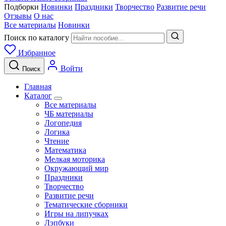
Подборки
Новинки
Праздники
Творчество
Развитие речи
Отзывы
О нас
Все материалы
Новинки
Поиск по каталогу
Избранное
Войти
Поиск
Главная
Каталог
Все материалы
ЧБ материалы
Логопедия
Логика
Чтение
Математика
Мелкая моторика
Окружающий мир
Праздники
Творчество
Развитие речи
Тематические сборники
Игры на липучках
Лэпбуки