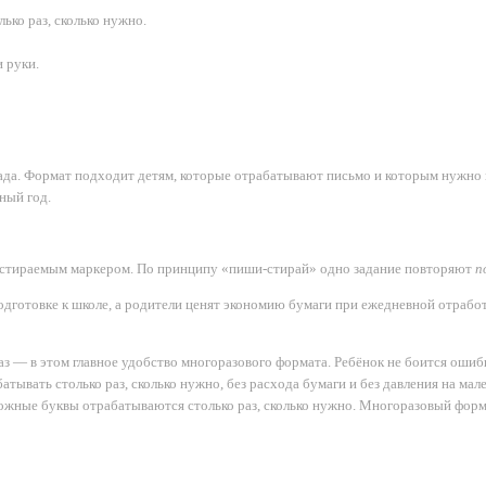
ько раз, сколько нужно.
 руки.
ада. Формат подходит детям, которые отрабатывают письмо и которым нужно 
ный год.
е стираемым маркером. По принципу «пиши-стирай» одно задание повторяют
п
дготовке к школе, а родители ценят экономию бумаги при ежедневной отработк
аз — в этом главное удобство многоразового формата. Ребёнок не боится ошиби
ывать столько раз, сколько нужно, без расхода бумаги и без давления на мале
ложные буквы отрабатываются столько раз, сколько нужно. Многоразовый форм