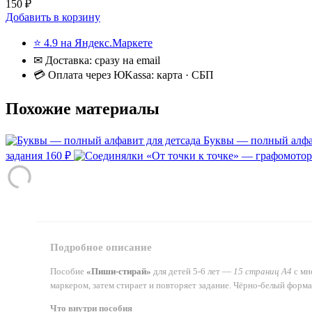
150 ₽
Добавить в корзину
⭐ 4.9 на Яндекс.Маркете
✉ Доставка: сразу на email
💳 Оплата через ЮKassa: карта · СБП
Похожие материалы
Буквы — полный алфав
задания
160 ₽
Подробное описание
Пособие
«Пиши-стирай»
для детей 5-6 лет —
15 страниц А4
с мн
маркером, затем стирает и повторяет задание. Чёрно-белый форма
Что внутри пособия