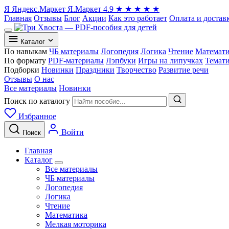
Я
Яндекс.Маркет
Я.Маркет
4.9
★
★
★
★
★
Главная
Отзывы
Блог
Акции
Как это работает
Оплата и достав
Каталог
По навыкам
ЧБ материалы
Логопедия
Логика
Чтение
Математ
По формату
PDF-материалы
Лэпбуки
Игры на липучках
Темат
Подборки
Новинки
Праздники
Творчество
Развитие речи
Отзывы
О нас
Все материалы
Новинки
Поиск по каталогу
Избранное
Войти
Поиск
Главная
Каталог
Все материалы
ЧБ материалы
Логопедия
Логика
Чтение
Математика
Мелкая моторика