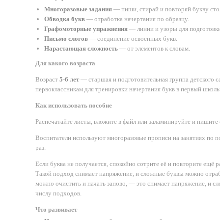
Многоразовые задания
— пиши, стирай и повторяй букву стол
Обводка букв
— отработка начертания по образцу.
Графомоторные упражнения
— линии и узоры для подготовки
Письмо слогов
— соединение освоенных букв.
Нарастающая сложность
— от элементов к словам.
Для какого возраста
Возраст
5-6 лет
— старшая и подготовительная группа детского с
первоклассникам для тренировки начертания букв в первый школь
Как использовать пособие
Распечатайте листы, вложите в файл или заламинируйте и пишит
Воспитатели используют многоразовые прописи на занятиях по по
раз.
Если буква не получается, спокойно сотрите её и повторите ещё р
Такой подход снимает напряжение, и сложные буквы можно отрабат
можно очистить и начать заново, — это снимает напряжение, и с
числу подходов.
Что развивает