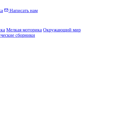
ка
Написать нам
ика
Мелкая моторика
Окружающий мир
ические сборники