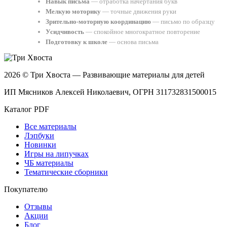
Навык письма
— отработка начертания букв
Мелкую моторику
— точные движения руки
Зрительно-моторную координацию
— письмо по образцу
Усидчивость
— спокойное многократное повторение
Подготовку к школе
— основа письма
2026 © Три Хвоста — Развивающие материалы для детей
ИП Мясников Алексей Николаевич, ОГРН 311732831500015
Каталог PDF
Все материалы
Лэпбуки
Новинки
Игры на липучках
ЧБ материалы
Тематические сборники
Покупателю
Отзывы
Акции
Блог