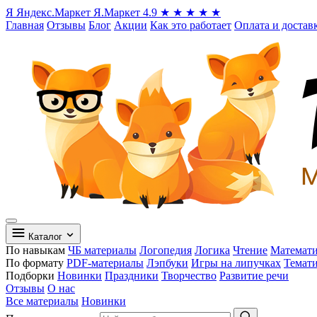
Я
Яндекс.Маркет
Я.Маркет
4.9
★
★
★
★
★
Главная
Отзывы
Блог
Акции
Как это работает
Оплата и достав
Каталог
По навыкам
ЧБ материалы
Логопедия
Логика
Чтение
Математ
По формату
PDF-материалы
Лэпбуки
Игры на липучках
Темат
Подборки
Новинки
Праздники
Творчество
Развитие речи
Отзывы
О нас
Все материалы
Новинки