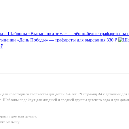
Шаблоны «Вытынанки зима» — чёрно-белые трафареты на 
ынанки «День Победы» — трафареты для вырезания
330 ₽
 ₽
 для новогоднего творчества для детей 3-4 лет.
19 страниц А4
с деталями для
е. Шаблоны подойдут для младшей и средней группы детского сада и для дома
расят дом или группу.
даже малышу.