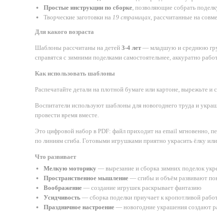
Простые инструкции по сборке
, позволяющие собрать поделк
Творческие заготовки на
19 страницах
, рассчитанные на совм
Для какого возраста
Шаблоны рассчитаны на детей
3-4 лет
— младшую и среднюю груп
справятся с зимними поделками самостоятельнее, аккуратно рабо
Как использовать шаблоны
Распечатайте детали на плотной бумаге или картоне, вырежьте и 
Воспитатели используют шаблоны для новогоднего труда и украш
провести время вместе.
Это цифровой набор в PDF: файл приходит на email мгновенно, п
по линиям сгиба. Готовыми игрушками приятно украсить ёлку или
Что развивает
Мелкую моторику
— вырезание и сборка зимних поделок укр
Пространственное мышление
— сгибы и объём развивают п
Воображение
— создание игрушек раскрывает фантазию
Усидчивость
— сборка поделки приучает к кропотливой рабо
Праздничное настроение
— новогодние украшения создают р