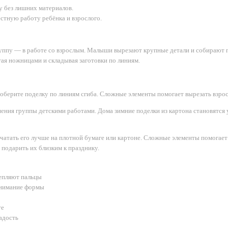
у без лишних материалов.
естную работу ребёнка и взрослого.
пу — в работе со взрослым. Малыши вырезают крупные детали и собирают п
тая ножницами и складывая заготовки по линиям.
соберите поделку по линиям сгиба. Сложные элементы помогает вырезать взрос
ения группы детскими работами. Дома зимние поделки из картона становятс
ечатать его лучше на плотной бумаге или картоне. Сложные элементы помогает
 подарить их близким к празднику.
епляют пальцы
онимание формы
те
адость