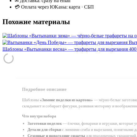
✉ Доставка: сразу на email
💳 Оплата через ЮKassa: карта · СБП
Похожие материалы
Выт
Шаблоны «Вытынанки весна» — трафареты для вырезания
400
Подробное описание
Шаблоны
«Зимние поделки из картона»
— чёрно-белые заготовки
складывает и собирает фигурки, развивая моторику и воображени
Что внутри набора
Заготовки поделок
— ёлочки, фонарики и игрушки, которые ук
Детали для сборки
с линиями сгиба и вырезания, понятными 
Сезонные и новогодние сюжеты
для праздничных украшений.