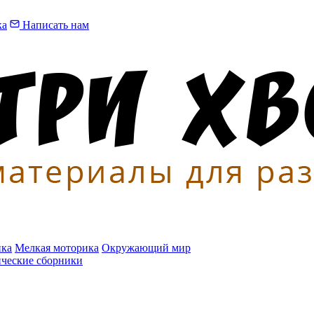
ка
Написать нам
ика
Мелкая моторика
Окружающий мир
ические сборники