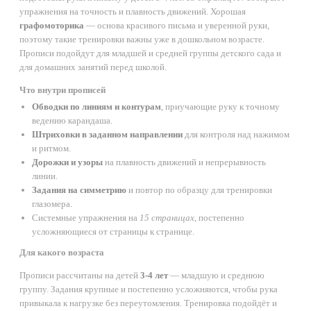
упражнения на точность и плавность движений. Хорошая
графомоторика
— основа красивого письма и уверенной руки,
поэтому такие тренировки важны уже в дошкольном возрасте.
Прописи подойдут для младшей и средней группы детского сада и
для домашних занятий перед школой.
Что внутри прописей
Обводки по линиям и контурам
, приучающие руку к точному
ведению карандаша.
Штриховки в заданном направлении
для контроля над нажимом
и ритмом.
Дорожки и узоры
на плавность движений и непрерывность
линии.
Задания на симметрию
и повтор по образцу для тренировки
глазомера.
Системные упражнения на
15 страницах
, постепенно
усложняющиеся от страницы к странице.
Для какого возраста
Прописи рассчитаны на детей
3-4 лет
— младшую и среднюю
группу. Задания крупные и постепенно усложняются, чтобы рука
привыкала к нагрузке без переутомления. Тренировка подойдёт и