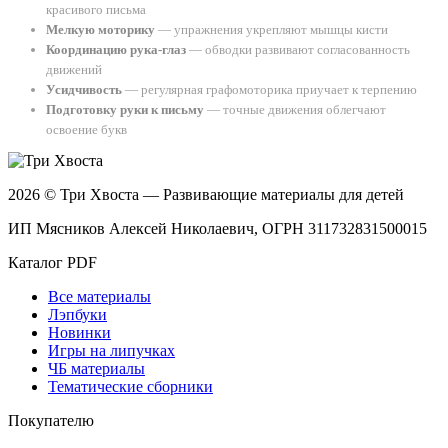
красивого письма
Мелкую моторику
— упражнения укрепляют мышцы кисти
Координацию рука-глаз
— обводки развивают согласованность
движений
Усидчивость
— регулярная графомоторика приучает к терпению
Подготовку руки к письму
— точные движения облегчают
освоение букв
2026 © Три Хвоста — Развивающие материалы для детей
ИП Мясников Алексей Николаевич, ОГРН 311732831500015
Каталог PDF
Все материалы
Лэпбуки
Новинки
Игры на липучках
ЧБ материалы
Тематические сборники
Покупателю