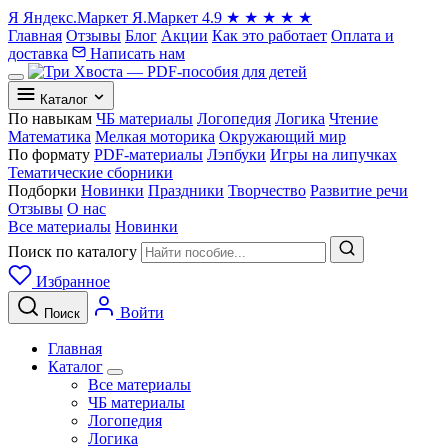
Я
Яндекс.Маркет
Я.Маркет
4.9
★
★
★
★
★
Главная
Отзывы
Блог
Акции
Как это работает
Оплата и
доставка
Написать нам
Каталог
По навыкам
ЧБ материалы
Логопедия
Логика
Чтение
Математика
Мелкая моторика
Окружающий мир
По формату
PDF-материалы
Лэпбуки
Игры на липучках
Тематические сборники
Подборки
Новинки
Праздники
Творчество
Развитие речи
Отзывы
О нас
Все материалы
Новинки
Поиск по каталогу
Избранное
Войти
Поиск
Главная
Каталог
Все материалы
ЧБ материалы
Логопедия
Логика