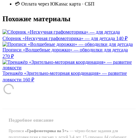
💳 Оплата через ЮKassa: карта · СБП
Похожие материалы
Сборник «Нескучная графомоторика» — для детсада
140 ₽
Прописи «Волшебные дорожки» — обводилки для детсада
270 ₽
Тренажёр «Зрительно-моторная координация» — развитие
ловкости
160 ₽
Подробное описание
Прописи
«Графомоторика на 5+»
— чёрно-белые задания для
подготовки руки к письму у детей 3-4 лет.
15 страниц А4
собирают