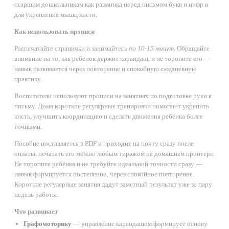
старшим дошкольникам как разминка перед письмом букв и цифр и
для укрепления мышц кисти.
Как использовать прописи
Распечатайте странички и занимайтесь
по 10-15 минут
. Обращайте
внимание на то, как ребёнок держит карандаш, и не торопите его —
навык развивается через повторение и спокойную ежедневную
практику.
Воспитатели используют прописи на занятиях по подготовке руки к
письму. Дома короткие регулярные тренировки помогают укрепить
кисть, улучшить координацию и сделать движения ребёнка более
точными.
Пособие поставляется в PDF и приходит на почту сразу после
оплаты, печатать его можно любым тиражом на домашнем принтере.
Не торопите ребёнка и не требуйте идеальной точности сразу —
навык формируется постепенно, через спокойное повторение.
Короткие регулярные занятия дадут заметный результат уже за пару
недель работы.
Что развивает
Графомоторику
— управление карандашом формирует основу