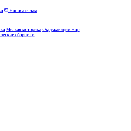
ка
Написать нам
ика
Мелкая моторика
Окружающий мир
ические сборники