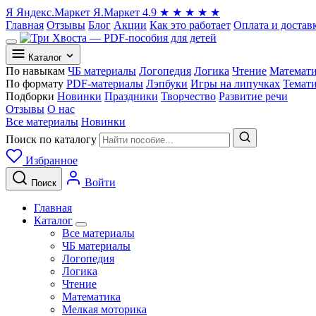
Я
Яндекс.Маркет
Я.Маркет
4.9
★
★
★
★
★
Главная
Отзывы
Блог
Акции
Как это работает
Оплата и достав
Каталог
По навыкам
ЧБ материалы
Логопедия
Логика
Чтение
Математ
По формату
PDF-материалы
Лэпбуки
Игры на липучках
Темат
Подборки
Новинки
Праздники
Творчество
Развитие речи
Отзывы
О нас
Все материалы
Новинки
Поиск по каталогу
Избранное
Войти
Поиск
Главная
Каталог
Все материалы
ЧБ материалы
Логопедия
Логика
Чтение
Математика
Мелкая моторика