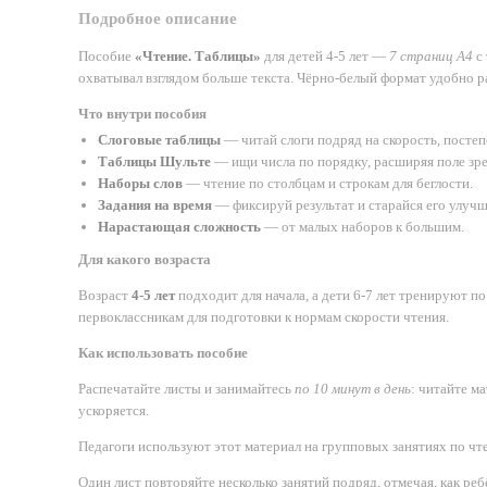
Подробное описание
Пособие
«Чтение. Таблицы»
для детей 4-5 лет —
7 страниц А4
с 
охватывал взглядом больше текста. Чёрно-белый формат удобно ра
Что внутри пособия
Слоговые таблицы
— читай слоги подряд на скорость, постеп
Таблицы Шульте
— ищи числа по порядку, расширяя поле зре
Наборы слов
— чтение по столбцам и строкам для беглости.
Задания на время
— фиксируй результат и старайся его улучш
Нарастающая сложность
— от малых наборов к большим.
Для какого возраста
Возраст
4-5 лет
подходит для начала, а дети 6-7 лет тренируют п
первоклассникам для подготовки к нормам скорости чтения.
Как использовать пособие
Распечатайте листы и занимайтесь
по 10 минут в день
: читайте м
ускоряется.
Педагоги используют этот материал на групповых занятиях по чтен
Один лист повторяйте несколько занятий подряд, отмечая, как реб