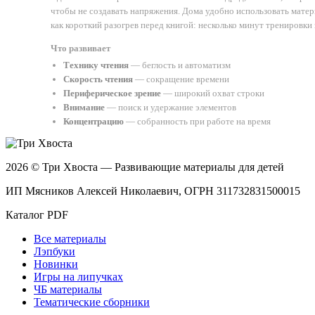
чтобы не создавать напряжения. Дома удобно использовать матер
как короткий разогрев перед книгой: несколько минут тренировки
Что развивает
Технику чтения
— беглость и автоматизм
Скорость чтения
— сокращение времени
Периферическое зрение
— широкий охват строки
Внимание
— поиск и удержание элементов
Концентрацию
— собранность при работе на время
2026 © Три Хвоста — Развивающие материалы для детей
ИП Мясников Алексей Николаевич, ОГРН 311732831500015
Каталог PDF
Все материалы
Лэпбуки
Новинки
Игры на липучках
ЧБ материалы
Тематические сборники