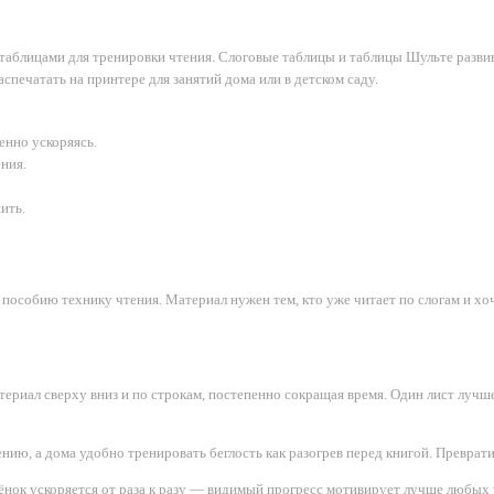
таблицами для тренировки чтения. Слоговые таблицы и таблицы Шульте разви
спечатать на принтере для занятий дома или в детском саду.
енно ускоряясь.
ния.
ить.
о пособию технику чтения. Материал нужен тем, кто уже читает по слогам и хо
атериал сверху вниз и по строкам, постепенно сокращая время. Один лист лучше
ию, а дома удобно тренировать беглость как разогрев перед книгой. Превратите
ёнок ускоряется от раза к разу — видимый прогресс мотивирует лучше любых уг