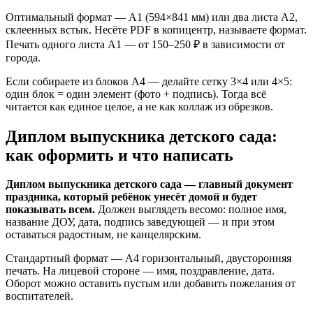
Оптимальный формат — А1 (594×841 мм) или два листа А2,
склеенных встык. Несёте PDF в копицентр, называете формат.
Печать одного листа А1 — от 150–250 ₽ в зависимости от
города.
Если собираете из блоков А4 — делайте сетку 3×4 или 4×5:
один блок = один элемент (фото + подпись). Тогда всё
читается как единое целое, а не как коллаж из обрезков.
Диплом выпускника детского сада:
как оформить и что написать
Диплом выпускника детского сада — главный документ
праздника, который ребёнок унесёт домой и будет
показывать всем.
Должен выглядеть весомо: полное имя,
название ДОУ, дата, подпись заведующей — и при этом
оставаться радостным, не канцелярским.
Стандартный формат — А4 горизонтальный, двусторонняя
печать. На лицевой стороне — имя, поздравление, дата.
Оборот можно оставить пустым или добавить пожелания от
воспитателей.