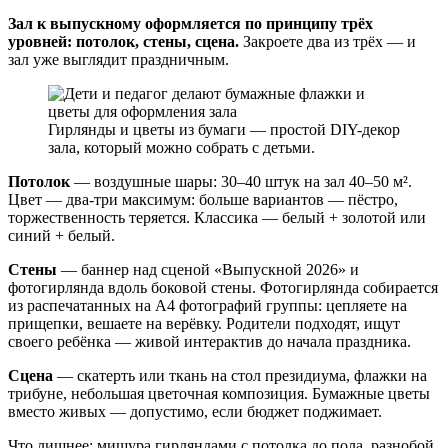
Зал к выпускному оформляется по принципу трёх
уровней: потолок, стены, сцена.
Закроете два из трёх — и
зал уже выглядит праздничным.
Гирлянды и цветы из бумаги — простой DIY-декор
зала, который можно собрать с детьми.
Потолок
— воздушные шары: 30–40 штук на зал 40–50 м².
Цвет — два-три максимум: больше вариантов — пёстро,
торжественность теряется. Классика — белый + золотой или
синий + белый.
Стены
— баннер над сценой «Выпускной 2026» и
фотогирлянда вдоль боковой стены. Фотогирлянда собирается
из распечатанных на А4 фотографий группы: цепляете на
прищепки, вешаете на верёвку. Родители подходят, ищут
своего ребёнка — живой интерактив до начала праздника.
Сцена
— скатерть или ткань на стол президиума, флажки на
трибуне, небольшая цветочная композиция. Бумажные цветы
вместо живых — допустимо, если бюджет поджимает.
Что лишнее: мишура гирляндами с потолка до пола, разнобой