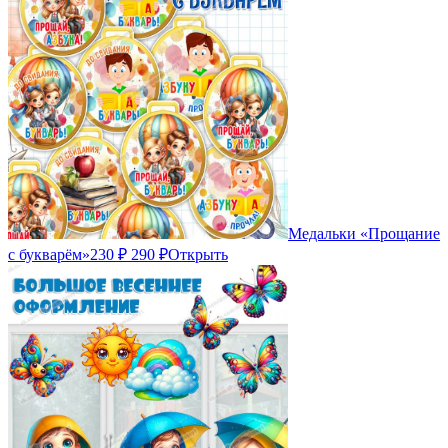
Медальки «Прощание
с букварём»
230 ₽
290 ₽
Открыть