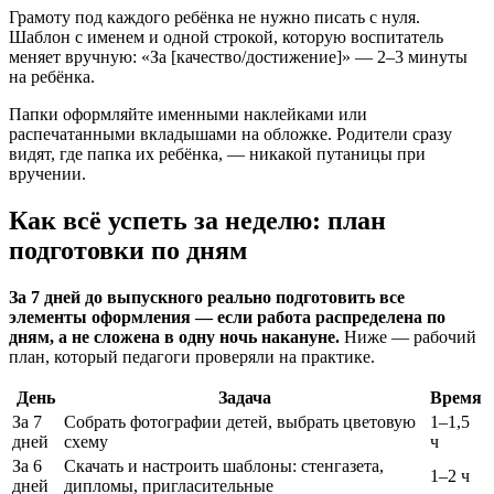
Грамоту под каждого ребёнка не нужно писать с нуля.
Шаблон с именем и одной строкой, которую воспитатель
меняет вручную: «За [качество/достижение]» — 2–3 минуты
на ребёнка.
Папки оформляйте именными наклейками или
распечатанными вкладышами на обложке. Родители сразу
видят, где папка их ребёнка, — никакой путаницы при
вручении.
Как всё успеть за неделю: план
подготовки по дням
За 7 дней до выпускного реально подготовить все
элементы оформления — если работа распределена по
дням, а не сложена в одну ночь накануне.
Ниже — рабочий
план, который педагоги проверяли на практике.
День
Задача
Время
За 7
Собрать фотографии детей, выбрать цветовую
1–1,5
дней
схему
ч
За 6
Скачать и настроить шаблоны: стенгазета,
1–2 ч
дней
дипломы, пригласительные