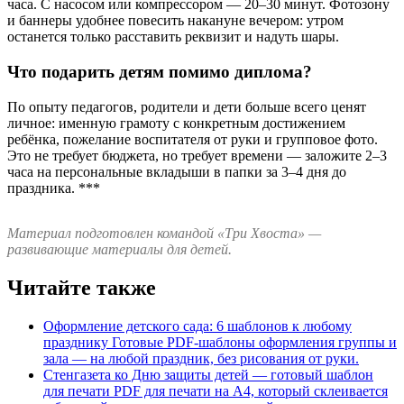
часа. С насосом или компрессором — 20–30 минут. Фотозону
и баннеры удобнее повесить накануне вечером: утром
останется только расставить реквизит и надуть шары.
Что подарить детям помимо диплома?
По опыту педагогов, родители и дети больше всего ценят
личное: именную грамоту с конкретным достижением
ребёнка, пожелание воспитателя от руки и групповое фото.
Это не требует бюджета, но требует времени — заложите 2–3
часа на персональные вкладыши в папки за 3–4 дня до
праздника. ***
Материал подготовлен командой «Три Хвоста» —
развивающие материалы для детей.
Читайте также
Оформление детского сада: 6 шаблонов к любому
празднику
Готовые PDF-шаблоны оформления группы и
зала — на любой праздник, без рисования от руки.
Стенгазета ко Дню защиты детей — готовый шаблон
для печати
PDF для печати на А4, который склеивается