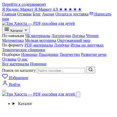
Перейти к содержимому
Я
Яндекс.Маркет
Я.Маркет
4.9
★
★
★
★
★
Главная
Отзывы
Блог
Акции
Оплата и доставка
Написать
нам
Каталог
По навыкам
ЧБ материалы
Логопедия
Логика
Чтение
Математика
Мелкая моторика
Окружающий мир
По формату
PDF-материалы
Лэпбуки
Игры на липучках
Тематические сборники
Подборки
Новинки
Праздники
Творчество
Развитие речи
Отзывы
О нас
Все материалы
Новинки
Поиск по каталогу
Избранное
Войти
Каталог