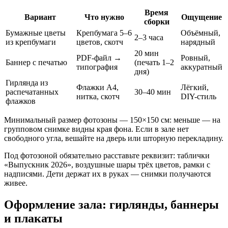
Время
Вариант
Что нужно
Ощущение
сборки
Бумажные цветы
Крепбумага 5–6
Объёмный,
2–3 часа
из крепбумаги
цветов, скотч
нарядный
20 мин
PDF-файл →
Ровный,
Баннер с печатью
(печать 1–2
типография
аккуратный
дня)
Гирлянда из
Флажки А4,
Лёгкий,
распечатанных
30–40 мин
нитка, скотч
DIY-стиль
флажков
Минимальный размер фотозоны — 150×150 см: меньше — на
групповом снимке видны края фона. Если в зале нет
свободного угла, вешайте на дверь или шторную перекладину.
Под фотозоной обязательно расставьте реквизит: таблички
«Выпускник 2026», воздушные шары трёх цветов, рамки с
надписями. Дети держат их в руках — снимки получаются
живее.
Оформление зала: гирлянды, баннеры
и плакаты