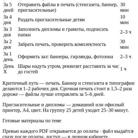
За 5
Отправить файлы в печать (стенгазета, баннер,
30
дней
пригласительные)
мин
За 4
10
Раздать пригласительные детям
дня
мин
За 3
Заполнить дипломы и грамоты, подписать
2–3 ч
дня
папки
За 2
30
Забрать печать, проверить комплектность
дня
мин
За 1
Оформить зал: баннеры, гирлянды, фотозона
2–3 ч
день
День
Шары надуть утром, реквизит расставить за час
1 ч
X
до гостей
Критичный путь — печать. Баннер и стенгазета в типографии
делаются 1–2 рабочих дня. Срочная печать стоит в 1,5–2 раза
дороже — файлы лучше отправлять за 5–6 дней.
Пригласительные и дипломы — домашний или офисный
принтер, А4, цвет. На группу 25 детей уходит 25–30 минут.
Готовые материалы по теме
Превью каждого PDF открывается до оплаты · файл выдаётся
сразу после оплаты, доступ — в личном кабинете.