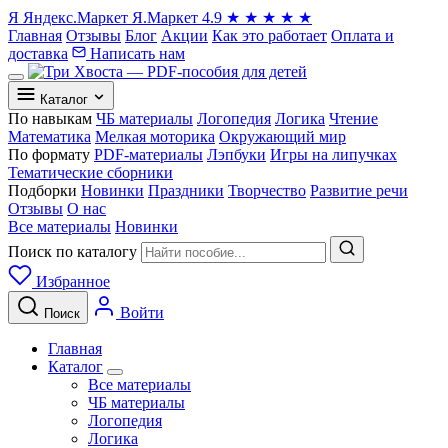
Я
Яндекс.Маркет
Я.Маркет
4.9
★
★
★
★
★
Главная
Отзывы
Блог
Акции
Как это работает
Оплата и
доставка
Написать нам
Каталог
По навыкам
ЧБ материалы
Логопедия
Логика
Чтение
Математика
Мелкая моторика
Окружающий мир
По формату
PDF-материалы
Лэпбуки
Игры на липучках
Тематические сборники
Подборки
Новинки
Праздники
Творчество
Развитие речи
Отзывы
О нас
Все материалы
Новинки
Поиск по каталогу
Избранное
Войти
Поиск
Главная
Каталог
Все материалы
ЧБ материалы
Логопедия
Логика