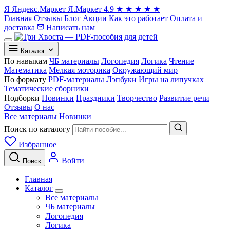
Я
Яндекс.Маркет
Я.Маркет
4.9
★
★
★
★
★
Главная
Отзывы
Блог
Акции
Как это работает
Оплата и
доставка
Написать нам
Каталог
По навыкам
ЧБ материалы
Логопедия
Логика
Чтение
Математика
Мелкая моторика
Окружающий мир
По формату
PDF-материалы
Лэпбуки
Игры на липучках
Тематические сборники
Подборки
Новинки
Праздники
Творчество
Развитие речи
Отзывы
О нас
Все материалы
Новинки
Поиск по каталогу
Избранное
Войти
Поиск
Главная
Каталог
Все материалы
ЧБ материалы
Логопедия
Логика