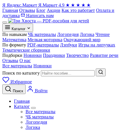
Я
Яндекс.Маркет
Я.Маркет
4.9
★
★
★
★
★
Главная
Отзывы
Блог
Акции
Как это работает
Оплата и
доставка
Написать нам
Каталог
По навыкам
ЧБ материалы
Логопедия
Логика
Чтение
Математика
Мелкая моторика
Окружающий мир
По формату
PDF-материалы
Лэпбуки
Игры на липучках
Тематические сборники
Подборки
Новинки
Праздники
Творчество
Развитие речи
Отзывы
О нас
Все материалы
Новинки
Поиск по каталогу
Избранное
Войти
Поиск
Главная
Каталог
Все материалы
ЧБ материалы
Логопедия
Логика