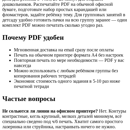
Осенние поделки
дошкольников. Распечатайте PDF на обычной офисной
Осенние штриховки
бумаге, подготовьте набор простых карандашей или
Осенний бал
фломастеров, задайте ребёнку тему. Для групповых занятий в
Осенняя пора
детсаду удобно готовить пачки на всю группу заранее — один
От точки к точке
комплект PDF можно печатать сколько угодно раз.
Ох уж эти дроби
Первые задачи
Почему PDF удобен
Пересказки
Печатные прописи
Мгновенная доставка на email сразу после оплаты
Прописи для малышей
Печать на обычном принтере формата А4 без настроек
Пространственное ориентирование
Повторная печать по мере необходимости — PDF у вас
Развитие зрительно-моторной координации
навсегда
Раскраски по номерам
Можно использовать с любым ребёнком группы без
Раскраски. Единороги
копирования рабочих тетрадей
Руки не для скуки
Экономия: стоимость одного задания в 5-10 раз ниже
Скорочтение
печатной тетради
Состав числа
Составляю фразу
Частые вопросы
Сосчитай и соедини
Сравнение чисел
Стихи для дикции
Не сольются ли линии на офисном принтере?
Нет. Контуры
Тренажер букв и звуков
контрастные, кегль крупный, мелких деталей минимум, всё
Тренажер для чтения и письма
специально сведено под ч/б печать. Хватит самого простого
Тренируем счет
лазерника или струйника, настраивать ничего не нужно.
Третий лишний