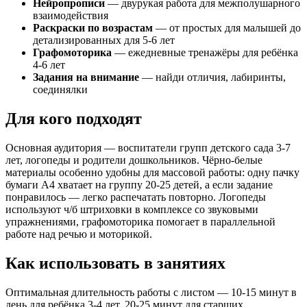
Нейропрописи
— двурукая работа для межполушарного
Занимательная зоология
взаимодействия
Новый год / новогодние Штриховки / новогоднее твор
Раскраски по возрастам
— от простых для малышей до
Новый год / Зимние находилки / новогодние шаблоны
детализированных для 5-6 лет
Новый год / Зимние обводилки / новогодние задания
Графомоторика
— ежедневные тренажёры для ребёнка
Новый год / Зимние поделки из картона / новогодние
4-6 лет
Знакомимся с цифрами
Задания на внимание
— найди отличия, лабиринты,
Играем и размышляем
соединялки
Кодирование
Концентрация внимания
Для кого подходят
Летний блокнот
Логопедические штриховки
Математика. Величина
Основная аудитория — воспитатели групп детского сада 3-7
Математические листы
лет, логопеды и родители дошкольников. Чёрно-белые
Межполушарное взаимодействие
материалы особенно удобны для массовой работы: одну пачку
Находилки лето
бумаги А4 хватает на группу 20-25 детей, а если задание
Нейродинамическая гимнастика
понравилось — легко распечатать повторно. Логопеды
Нейропрописи
используют ч/б штриховки в комплексе со звуковыми
Нейропрописи транспорт
упражнениями, графомоторика помогает в параллельной
Нескучная графомоторика
работе над речью и моторикой.
Новый год / Новогодний альбом / новогодние задания
Новый год / новогодняя деревня / новогодние шаблон
Как использовать в занятиях
Новый год / книжка-раскраска / новогодние раскраск
Обводилки. Овощи и фрукты
Обвожу и говорю
Оптимальная длительность работы с листом — 10-15 минут в
Осенние обводилки
день для ребёнка 3-4 лет, 20-25 минут для старших