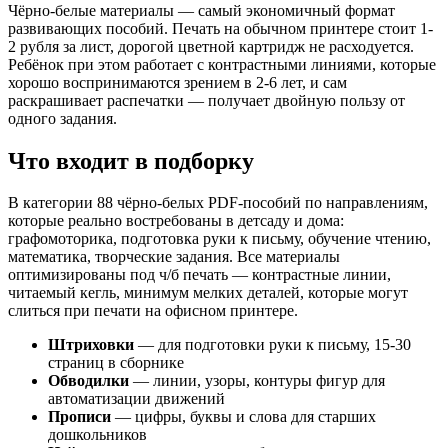
200 узоров
Чёрно-белые материалы — самый экономичный формат
45 упражнений для увеличения скорости чтения
развивающих пособий. Печать на обычном принтере стоит 1-
Авторские находилки
2 рубля за лист, дорогой цветной картридж не расходуется.
Английский для малышей
Ребёнок при этом работает с контрастными линиями, которые
Блокнот интеллект
хорошо воспринимаются зрением в 2-6 лет, и сам
Большой весенний сборник
раскрашивает распечатки — получает двойную пользу от
Большой ч/б альбом
одного задания.
Весенние раскраски
Весна
Что входит в подборку
Внимание и логика
Внимание отличника
В категории 88 чёрно-белых PDF-пособий по направлениям,
Волшебная математика
которые реально востребованы в детсаду и дома:
Волшебные дорожки
графомоторика, подготовка руки к письму, обучение чтению,
Вырезаем с удовольствием
математика, творческие задания. Все материалы
Вытынанки весна
оптимизированы под ч/б печать — контрастные линии,
Вытынанки зима
читаемый кегль, минимум мелких деталей, которые могут
Вытынанки лето
слиться при печати на офисном принтере.
Вытынанки осень
Вытынанки. День победы
Штриховки
— для подготовки руки к письму, 15-30
Горшок и я - лучшие друзья
страниц в сборнике
Готовим руку к письму
Обводилки
— линии, узоры, контуры фигур для
Графические задачи
автоматизации движений
Графомоторика на 5+
Прописи
— цифры, буквы и слова для старших
Детские мандалы
дошкольников
Дисграфия