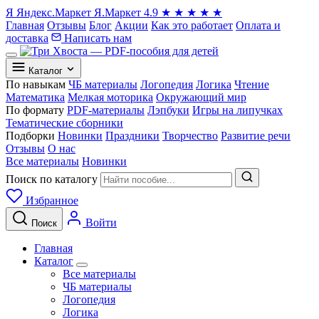
Я
Яндекс.Маркет
Я.Маркет
4.9
★
★
★
★
★
Главная
Отзывы
Блог
Акции
Как это работает
Оплата и
доставка
Написать нам
Каталог
По навыкам
ЧБ материалы
Логопедия
Логика
Чтение
Математика
Мелкая моторика
Окружающий мир
По формату
PDF-материалы
Лэпбуки
Игры на липучках
Тематические сборники
Подборки
Новинки
Праздники
Творчество
Развитие речи
Отзывы
О нас
Все материалы
Новинки
Поиск по каталогу
Избранное
Войти
Поиск
Главная
Каталог
Все материалы
ЧБ материалы
Логопедия
Логика